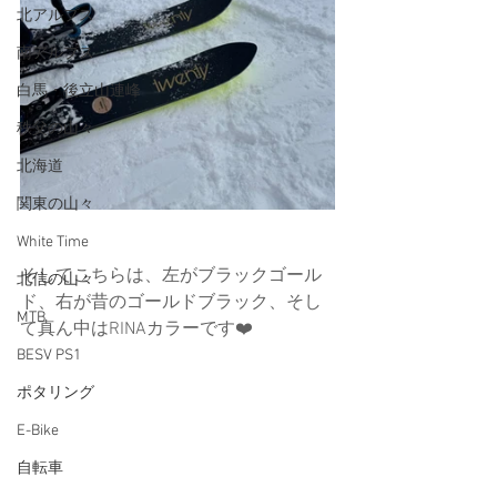
北アルプス
南アルプス
白馬・後立山連峰
秩父の山々
北海道
関東の山々
White Time
そしてこちらは、左がブラックゴール
北信の山々
ド、右が昔のゴールドブラック、そし
MTB
て真ん中はRINAカラーです❤️
BESV PS1
ポタリング
E-Bike
自転車