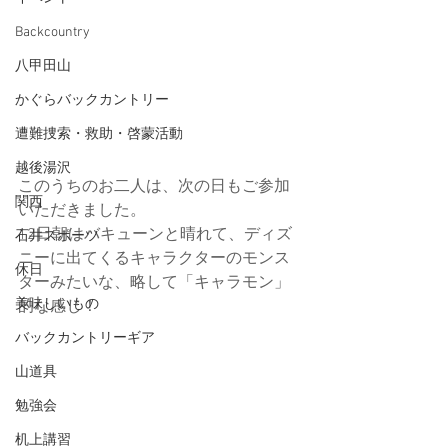
Backcountry
八甲田山
かぐらバックカントリー
遭難捜索・救助・啓蒙活動
越後湯沢
このうちのお二人は、次の日もご参加
関西
いただきました。
12日朝はバキューンと晴れて、ディズ
石井スポーツ
ニーに出てくるキャラクターのモンス
休日
ターみたいな、略して「キャラモン」
美味しいもの
的な感じ！
バックカントリーギア
山道具
勉強会
机上講習