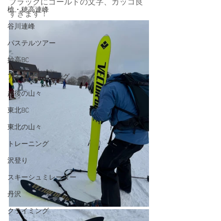
ブラックにゴールドの文字、カッコ良
槍・穂高連峰
すぎます！
谷川連峰
パステルツアー
妙高BC
アイスクライミング
越後の山々
東北BC
東北の山々
トレーニング
沢登り
スキーシュミレーター
丹沢
クライミング