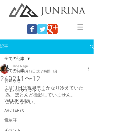
記事
全ての記事
Rina Nagai
全ての記事
2024年2月12日
読了時間: 1分
240211〜12
お知らせ
2月11日は視界悪くかなり冷えていた
立山バックカントリー
為、ほとんど撮影していません。
VECTOR GLIDE
ごめんなさい。
ARC'TERYX
雷鳥荘
イベント