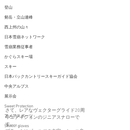
登山
剱岳・立山連峰
西上州の山々
日本雪崩ネットワーク
雪崩業務従事者
かぐらスキー場
スキー
日本バックカントリースキーガイド協会
中央アルプス
展示会
Sweet Protection
さて、レアなヴェクターグライド20周
アメアスポーツ
年エディションのジニアスナローで
す。
SWANY gloves