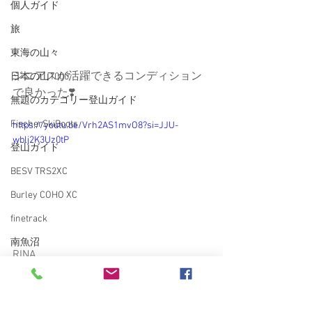
個人ガイド
旅
東海の山々
ジニアスが活躍できるコンディション
日本の山1000
で良かった❣️
無題のカテゴリー登山ガイド
FischerSkiBoots
https://youtu.be/Vrh2AS1mvO8?si=JJU-
wblj2K3Uz0tP
登山ガイド
BESV TRS2XC
Burley COHO XC
finetrack
南魚沼
RINA
愛車
arcteryx
vectorglide
contourskins
バックカントリー
swanygloves_jp
backcountry
sweetprotection
ガイド
雑誌
かぐらバックカントリー