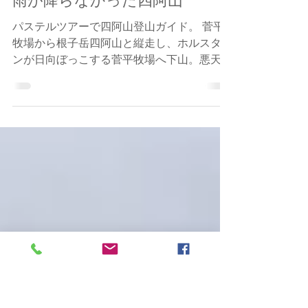
Jun Nagai
6月21日
読了時間: 1分
雨が降らなかった四阿山
パステルツアーで四阿山登山ガイド。 菅平
牧場から根子岳四阿山と縦走し、ホルスタイ
ンが日向ぼっこする菅平牧場へ下山。悪天候
予報が外れて曇りのち晴れ。シメの濃厚なソ
フトクリームが最高に美味しかった。とても
気持ちのいいデート山だった。