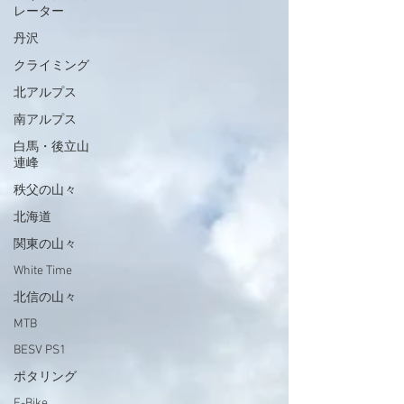
レーター
丹沢
クライミング
北アルプス
南アルプス
白馬・後立山
連峰
秩父の山々
北海道
関東の山々
White Time
北信の山々
MTB
BESV PS1
ポタリング
E-Bike