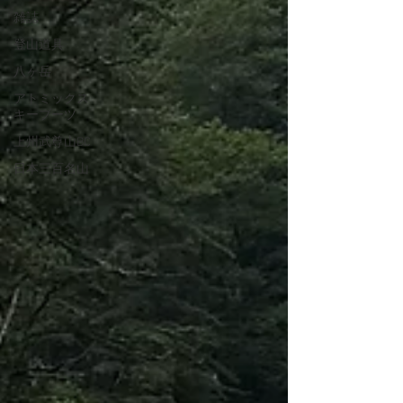
雑誌
登山道具
八ヶ岳
アトミックス
キーブーツ
上州武尊山BC
日本三百名山