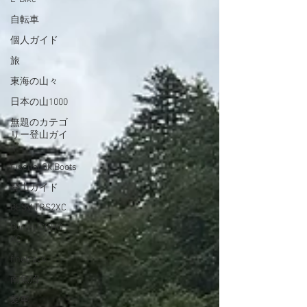
自転車
個人ガイド
旅
東海の山々
日本の山1000
無題のカテゴ
リー登山ガイ
ド
FischerSkiBoots
登山ガイド
BESV TRS2XC
Burley COHO
XC
finetrack
南魚沼
愛車