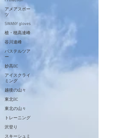
Protection
アメアスポー
ツ
SWANY gloves
槍・穂高連峰
谷川連峰
パステルツア
ー
妙高BC
アイスクライ
ミング
越後の山々
東北BC
東北の山々
トレーニング
沢登り
スキーシュミ