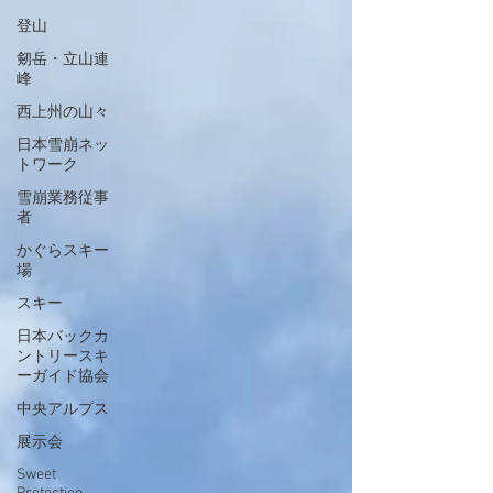
登山
剱岳・立山連
峰
西上州の山々
日本雪崩ネッ
トワーク
雪崩業務従事
者
かぐらスキー
場
スキー
日本バックカ
ントリースキ
ーガイド協会
中央アルプス
展示会
Sweet