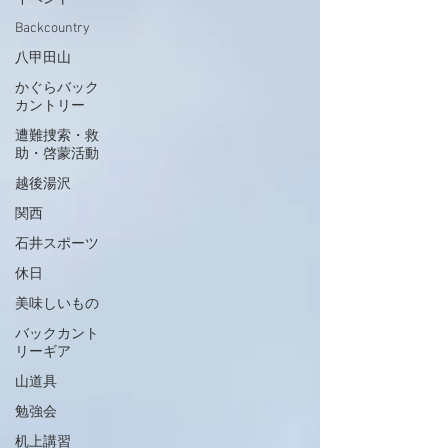
Backcountry
八甲田山
かぐらバック
カントリー
遭難捜索・救
助・啓蒙活動
越後湯沢
関西
石井スポーツ
休日
美味しいもの
バックカント
リーギア
山道具
勉強会
机上講習