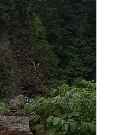
Protection
アメアスポー
ツ
SWANY gloves
槍・穂高連峰
谷川連峰
パステルツア
ー
妙高BC
アイスクライ
ミング
越後の山々
東北BC
東北の山々
トレーニング
沢登り
スキーシュミ