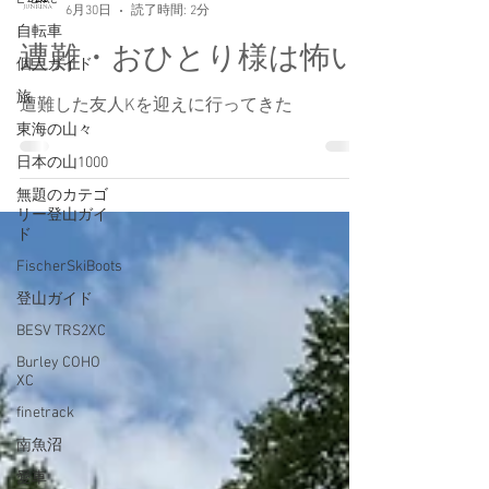
自転車
Jun Nagai
個人ガイド
6月30日
読了時間: 2分
旅
遭難・おひとり様は怖い
東海の山々
日本の山1000
遭難した友人Kを迎えに行ってきた
無題のカテゴ
リー登山ガイ
ド
FischerSkiBoots
登山ガイド
BESV TRS2XC
Burley COHO
XC
finetrack
南魚沼
愛車