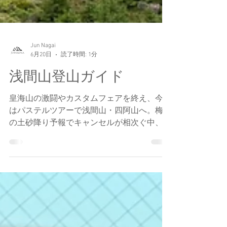
Jun Nagai
6月20日
読了時間: 1分
浅間山登山ガイド
皇海山の激闘やカスタムフェアを終え、今回
はパステルツアーで浅間山・四阿山へ。梅雨
の土砂降り予報でキャンセルが相次ぐ中、ガ
イドの判断で出発を2時間前倒しし4:30に浅