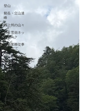
登山
剱岳・立山連
峰
西上州の山々
日本雪崩ネッ
トワーク
雪崩業務従事
者
かぐらスキー
場
スキー
日本バックカ
ントリースキ
ーガイド協会
中央アルプス
展示会
Sweet