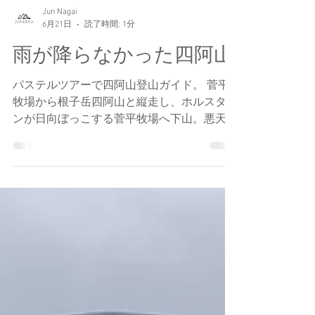
Jun Nagai
6月21日
読了時間: 1分
雨が降らなかった四阿山
パステルツアーで四阿山登山ガイド。 菅平
牧場から根子岳四阿山と縦走し、ホルスタイ
ンが日向ぼっこする菅平牧場へ下山。悪天候
予報が外れて曇りのち晴れ。シメの濃厚なソ
フトクリームが最高に美味しかった。とても
気持ちのいいデート山だった。