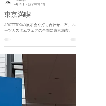
Jun Nagai
6月11日
読了時間: 2分
東京満喫
ARC’TERYXの展示会や打ち合わせ、石井スポ
ーツカスタムフェアの合間に東京満喫。