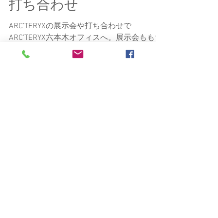
Jun Nagai
6月9日
読了時間: 1分
ARC’TERYX 来シーズンの
打ち合わせ
ARC’TERYXの展示会や打ち合わせで
ARC’TERYX六本木オフィスへ。展示会ももち