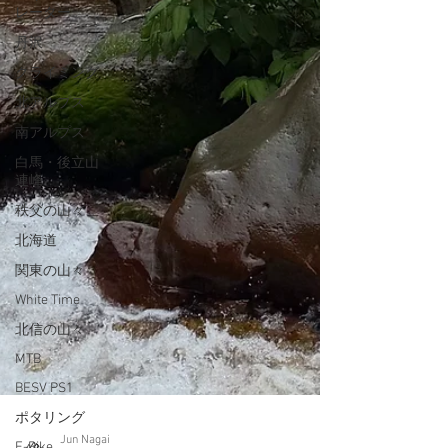
レーター
丹沢
クライミング
北アルプス
南アルプス
白馬・後立山
連峰
秩父の山々
北海道
関東の山々
White Time
北信の山々
MTB
BESV PS1
ポタリング
E-Bike