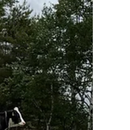
雑誌
登山道具
八ヶ岳
アトミックス
キーブーツ
上州武尊山BC
日本三百名山