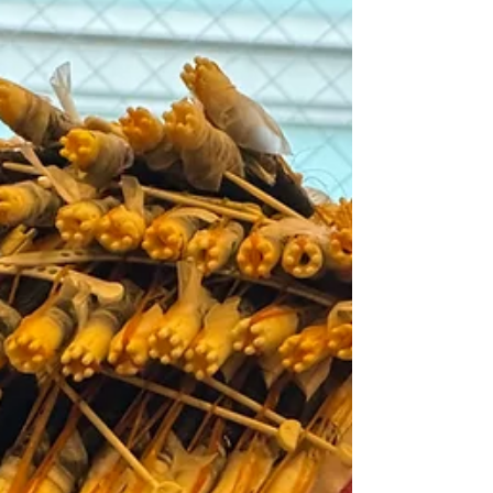
間山荘を出発。狙い通り13:00の高峰高原下
山と同時に雨が降り出し、大雨を完璧に回避
しました。7月からは待望のアルプスシーズ
ン。3000m級へ向けて、JUNRINAと一緒に少
しずつ大きな山で体力トレーニングを重ねて
いきましょう！