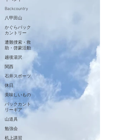
Backcountry
八甲田山
かぐらバック
カントリー
遭難捜索・救
助・啓蒙活動
越後湯沢
関西
石井スポーツ
休日
美味しいもの
バックカント
リーギア
山道具
勉強会
机上講習