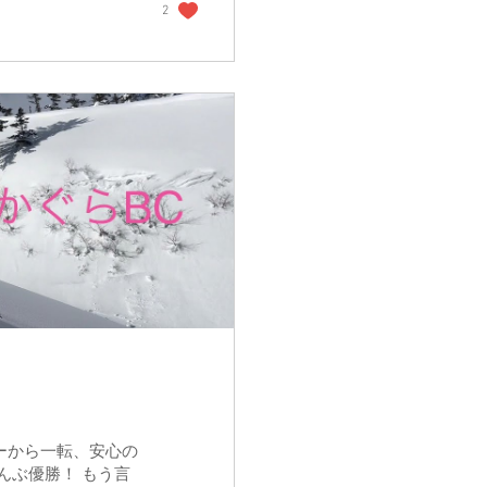
2
は膝を超え、ついに
た代償は深い。 頑
したので、私も本気
心からそう思える日
ーから一転、安心の
んぶ優勝！ もう言