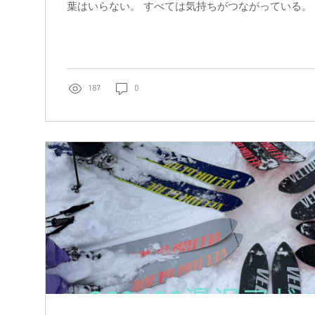
葉はいらない。 すべては気持ちがつながっている。
(⋈◍＞◡＜◍)。✧♡ そしてBCへの入山者も少なく
といいのになぁ。 RINA
187
0