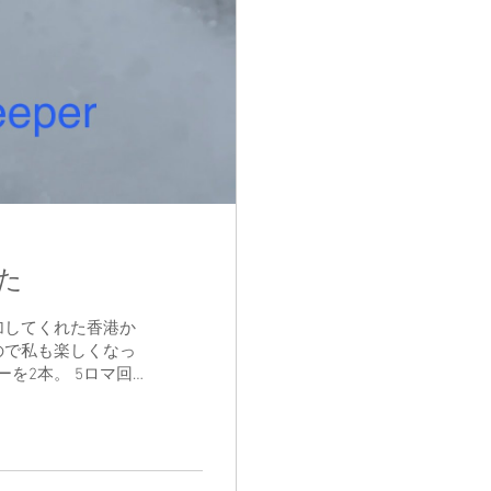
た
加してくれた香港か
ので私も楽しくなっ
を2本。 5ロマ回
へ出発した後さらに2
この時点では余裕で
どん深くなり、その
滑れば前が見えない
ハラスメントだ！