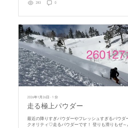
283
0
※スノーハラスメント＝昇天 で、そのうちラッセル
は（太）ももラッセルから腰ラッセルに！ 遊びすぎ
張らねば帰れない。 もう必死。 かぐらが本気を出
です。 スノーボードが上手でありがとう。 本当に
でした。 また来年も遊びに来てね！ RINA
2026年1月26日
∙
1
分
走る極上パウダー
最近の降りすぎパウダーやフレッシュすぎるパウダ
クオリティ♡走るパウダーです！ 登りも滑りもぜ～