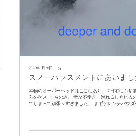
2026年1月28日
∙
1
分
スノーハラスメントにあいまし
本物のオーバーヘッドはここにあり。 2日前にも参
らのゲスト1名のみ。 幸か不幸か、滑れるし登れる
てしまって頑張りすぎました。 まずゲレンデパウダー
しと田代落としの2本。 普段より1時間半遅れでBC
本。 朝は常識的なひざ下ラッセルでした。 ええ。
したよ。 そのうち凄い量の雪が降ってくるし、どん
深さは沼となる。 気温は終始マイナス10度以下。 
し、粉でむせてくる。 これって去年もあったスノー