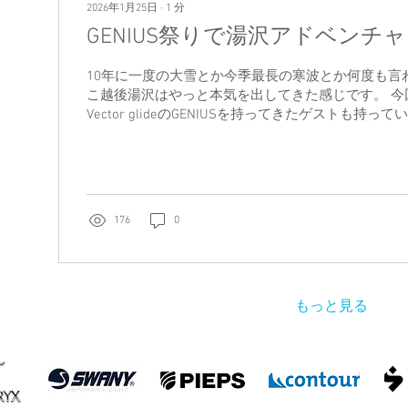
2026年1月25日
∙
1
分
GENIUS祭りで湯沢アドベンチ
10年に一度の大雪とか今季最長の寒波とか何度も言
こ越後湯沢はやっと本気を出してきた感じです。 今
Vector glideのGENIUSを持ってきたゲストも持
日のコンディションにおいてスムーズで苦労しない
為に、半強制的に履いていただき、「GENIUS祭り
ました！ でもこれが楽しいのよ！ 一気に1m近く降
未知数の低標高へ。 想定内といえば想定内だし、や
埋まっていなかった。 途中スノーブリッジを渡った
176
0
り抜けたりなアドベンチャー。 こんなの1人では絶
いう経験を体験。 一生やらない人の方が圧倒的多数
お疲れさまでした～！ RINA
もっと見る