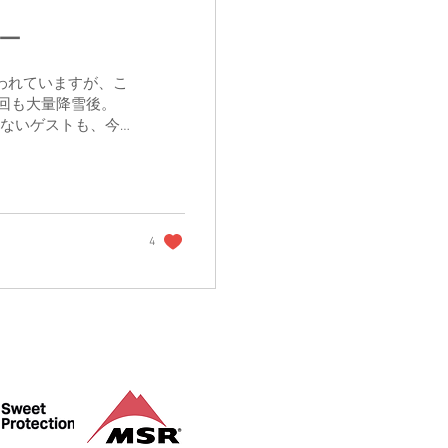
ャー
われていますが、こ
回も大量降雪後。
っていないゲストも、今
バックカントリーの
」とさせていただき
ったので、恐る恐る
っぱりまだ藪は全然
り、藪と藪の間をす
4
対やらないよねって
ですけど。 本当に