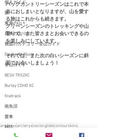
個人ガイド
バックカントリーシーズンはこれで本
当におしまいとなりますが、山を愛す
旅
る旅はこれからも続きます。
東海の山々
グリーンシーズンのトレッキングや山
登りで、また皆さまとお会いできるの
日本の山1000
を楽しみにしています。
無題のカテゴリー登山ガイド
FischerSkiBoots
それでは、また次の白いシーズンに斜
面でお会いしましょう！
登山ガイド
BESV TRS2XC
Burley COHO XC
finetrack
南魚沼
愛車
arc'teryx
arcteryx
vectorglide
contourskins
雑誌
Sweetprotection
ARC’TERYX
バックカントリー