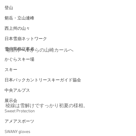
登山
剱岳・立山連峰
西上州の山々
日本雪崩ネットワーク
雪崩業務従事者
竜王カールからの山崎カールへ
かぐらスキー場
スキー
日本バックカントリースキーガイド協会
中央アルプス
展示会
稜線は雪解けですっかり初夏の様相。
Sweet Protection
アメアスポーツ
SWANY gloves