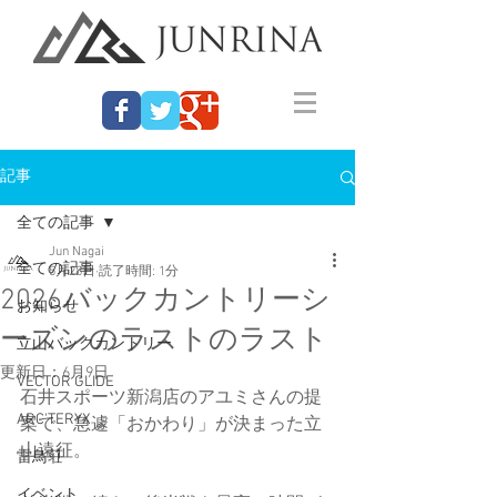
記事
全ての記事
Jun Nagai
全ての記事
5月28日
読了時間: 1分
2026バックカントリーシ
お知らせ
ーズンのラストのラスト
立山バックカントリー
更新日：
6月9日
VECTOR GLIDE
石井スポーツ新潟店のアユミさんの提
ARC'TERYX
案で、急遽「おかわり」が決まった立
山遠征。
雷鳥荘
イベント