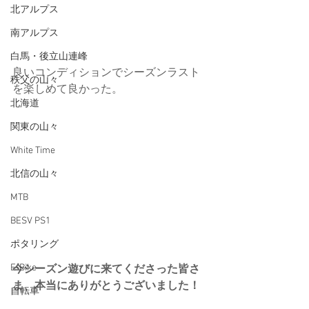
北アルプス
南アルプス
白馬・後立山連峰
良いコンディションでシーズンラスト
秩父の山々
を楽しめて良かった。
北海道
関東の山々
White Time
北信の山々
MTB
BESV PS1
ポタリング
E-Bike
今シーズン遊びに来てくださった皆さ
ま、本当にありがとうございました！
自転車