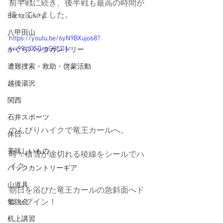
前半戦に続き、後半戦も最高の時間が
待っていました。
Backcountry
八甲田山
https://youtu.be/6yN9BXujo68?
si=99itf0SQrgG8CD1r
かぐらバックカントリー
遭難捜索・救助・啓蒙活動
越後湯沢
関西
石井スポーツ
のんびりハイクで竜王カールへ。
休日
美味しいもの
時々積雪が途切れる稜線をシールでハ
イク。
バックカントリーギア
山道具
朝日を浴びた竜王カールの急斜面へド
ロップイン！
勉強会
机上講習