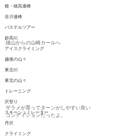
槍・穂高連峰
谷川連峰
パステルツアー
妙高BC
雄山からの山崎カールへ
アイスクライミング
越後の山々
東北BC
東北の山々
トレーニング
沢登り
ザラメが育ってターンがしやすい良い
スキーシュミレーター
コンディションだったよ。
丹沢
クライミング