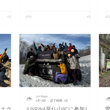
B
中の程よい
ラスト（ザラメ雪）を当てた、最高のツ
ハ
ービングタ
アー映像をYouTubeにアップしました。
戦
ィションに
Jun Nagai
4月18日
読了時間: 2分
X エク
JUNRINA至仏山BCに参加して