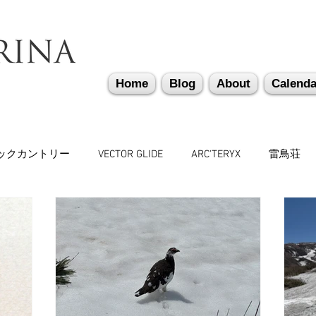
Home
Blog
About
Calenda
ックカントリー
VECTOR GLIDE
ARC'TERYX
雷鳥荘
トリー
遭難捜索・救助・啓蒙活動
越後湯沢
関西
リーギア
山道具
勉強会
机上講習
登山