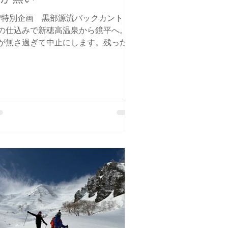
W特別企画 黒部源流バックカントリ
の仕込みで新穂高温泉から鏡平へ。積
が無さ過ぎて中止にします。残ったの
大量のフリーズドライ。11月末のテン
泊立山バックカントリーお客様募集で
！