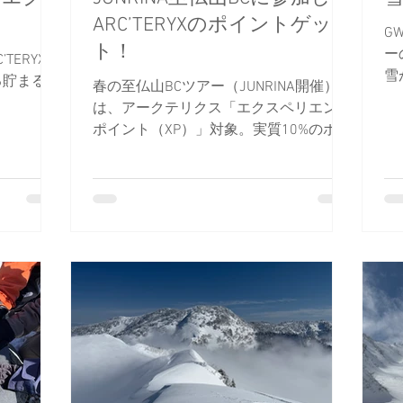
ARC’TERYXのポイントゲッ
G
ト！
ー
TERYXの
雪
る貯まるエ
春の至仏山BCツアー（JUNRINA開催）
は
は、アークテリクス「エクスペリエンス
ト
ポイント（XP）」対象。実質10%のポイ
す
ント還元で、次回以降のガイドツアー費
用に充当できます。プロのサポートとと
もにお得にバックカントリーへ。