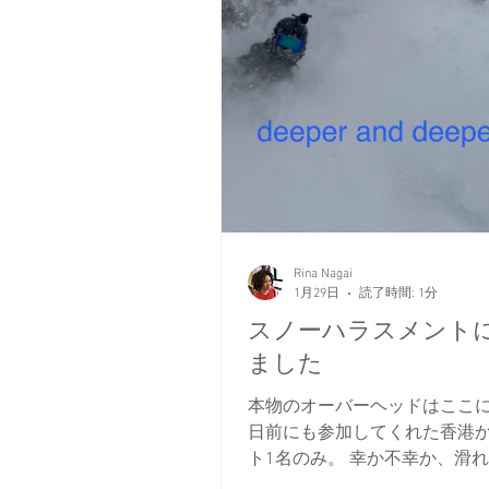
Rina Nagai
1月29日
読了時間: 1分
スノーハラスメント
ました
本物のオーバーヘッドはここに
日前にも参加してくれた香港
ト1名のみ。 幸か不幸か、滑
るので私も楽しくなってしま