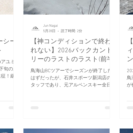
トワーク
雪崩業務従事者
かぐらスキー場
スキー
Jun Nagai
ド協会
中央アルプス
展示会
Sweet Protection
5月28日
読了時間: 2分
ーシー
【神コンディションで終わ
ト
れない】2026バックカント
リーのラストのラスト(前半)
ン
のアユミさ
下旬の立
鳥海山BCツアーでシーズンが終了した
2
遠征！緩ん
はずだったが、石井スポーツ新潟店のス
鳥
良い意味で
タッフであり、元アルペンスキー全日本
が
にかく板が
アスリートでもあるアユミさんから「立
滑
優勝」した
山滑りに行きましょう！」と熱い提案。
を
きでレポー
面
き