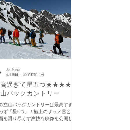
Jun Nagai
4月25日
読了時間: 1分
最高過ぎて星五つ★★★★★
立山バックカントリー
の立山バックカントリーは最高すぎて
わず「星5つ」！極上のザラメ雪と大
面を滑り尽くす爽快な映像を公開しま
た。女性用スプリットボードなど、