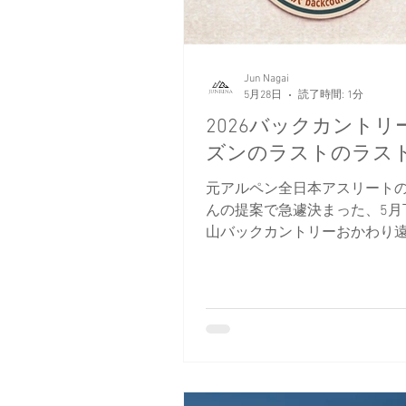
西上州の山々
日本雪崩ネッ
Jun Nagai
日本バックカントリースキーガイ
5月28日
読了時間: 1分
2026バックカントリ
ズンのラストのラス
元アルペン全日本アスリート
んの提案で急遽決まった、5月
山バックカントリーおかわり
だシャバ雪を想像していたら
裏切られた、縦にも横にもと
走る奇跡の神雪面。完全に「
シーズンラストランを動画付
ト！