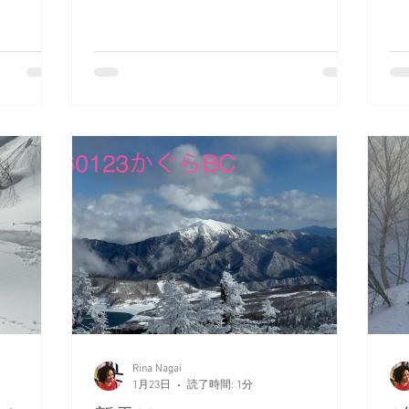
んな1日でした(⋈◍＞◡＜◍)。✧♡ そし
ウダーを2
G
てBCへの入山者も少なく、毎日こんな
2本。 普
な
平和だといいのになぁ。 RINA
発した後さ
お
下ラッセル
ト
余裕でし
き
降ってく
ま
の深さは沼
に
0度以
の
粉でむせ
し
たスノー
か
ラスメン
り
ルは膝を
ン
ッセルから
い
償は深
な
もう必死。
当
私も本気で
りがと
Rina Nagai
1月23日
読了時間: 1分
日でし