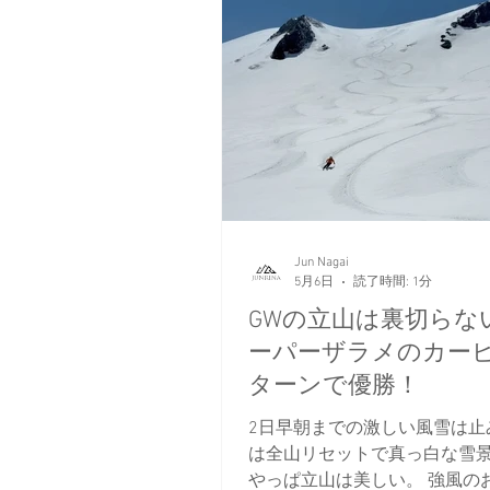
Jun Nagai
5月6日
読了時間: 1分
GWの立山は裏切らな
ーパーザラメのカー
ターンで優勝！
2日早朝までの激しい風雪は止
は全山リセットで真っ白な雪
やっぱ立山は美しい。 強風の