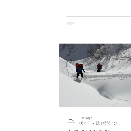
すぎました。 まずゲレンデパ
本。 5ロマ回しと田代落としの
段より1時間半遅れでBCへ出
らに2本。 朝は常識的なひざ
でした。 ええ。この時点では
たよ。 そのうち凄い量の雪が
るし、どんどん深くなり、そ
となる。 気温は終始マイナス1
下。 滑れば前が見えないし、
てくる。 これって去年もあっ
ハラスメントだ！ ※スノーハ
ト＝昇天 で、そのうちラッセ
超え、ついには（太）ももラ
腰ラッセルに！ 遊びすぎた代
い。 頑張らねば帰れない。 
かぐらが本気を出したので、
す。 スノーボードが上手であ
Jun Nagai
1月23日
読了時間: 1分
う。 本当に心からそう思える