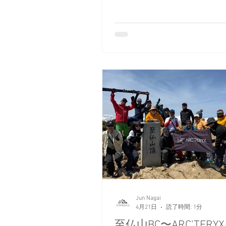
積雪はよく締まり、日射と日
昇温でスキーはよく走り、カ
ーンが楽しい最高の神コンデ
仕上がっていた。
Jun Nagai
4月21日
読了時間: 1分
至仏山BC〜ARC’TERY