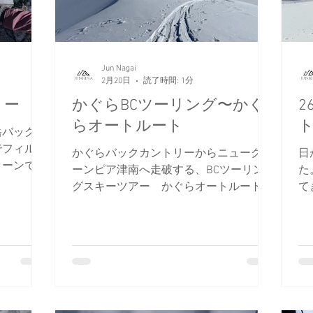
Jun Nagai
2月20日
読了時間: 1分
リー
かぐらBCツーリング〜かぐ
2
らオートルート
岳バックカ
でフィルム
かぐらバックカントリーからニューグリ
日
ターンで優
ーンピア津南へ走破する、BCツーリン
た
グスキーツアー かぐらオートルート。
て