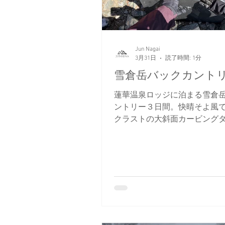
Jun Nagai
3月31日
読了時間: 1分
雪倉岳バックカント
蓮華温泉ロッジに泊まる雪倉
ントリー３日間。快晴そよ風
クラストの大斜面カービング
勝！