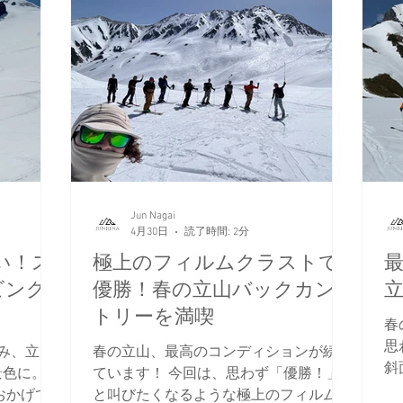
Jun Nagai
4月30日
読了時間: 2分
い！ス
極上のフィルムクラストで
ビング
優勝！春の立山バックカン
トリーを満喫
春
思
み、立山
春の立山、最高のコンディションが続い
斜
景色に。
ています！ 今回は、思わず「優勝！」
し
おかげで
と叫びたくなるような極上のフィルムク