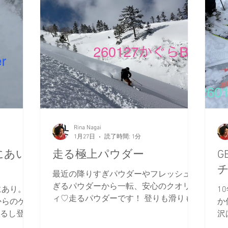
Rina Nagai
1月27日
読了時間: 1分
にあい
走る極上パウダー
G
最近の降りすぎパウダーやフレッシュす
ぎるパウダーから一転、安心のクオリテ
あり。 2
1
ィ♡走るパウダーです！ 登りも滑りも
からのゲス
か
ぜ～んぶ優勝！ もう言葉はいらない。
れるし登れ
沢
すべては気持ちがつながっている。 そ
って頑張り
今