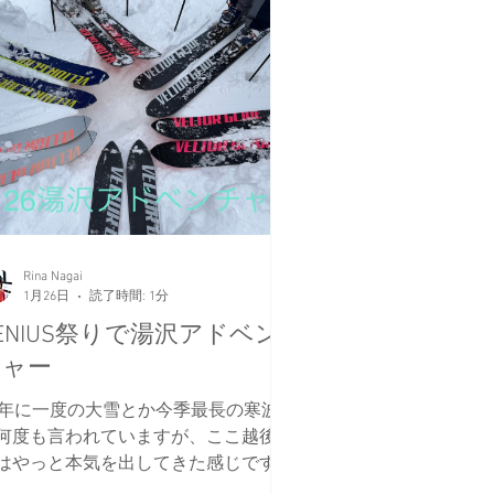
Rina Nagai
1月26日
読了時間: 1分
ENIUS祭りで湯沢アドベン
チャー
0年に一度の大雪とか今季最長の寒波と
何度も言われていますが、ここ越後湯
はやっと本気を出してきた感じです。
回も大量降雪後。 Vector glideの