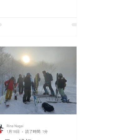
ENIUSを持ってきたゲストも持ってい
いゲストも、今日のコンディションに
いてスムーズで苦労しないバックカン
リーの為に、半強制的に履いていただ
、「GENIUS祭り」とさせていただき
した！ でもこれが楽しいのよ！ 一気
1m近く降ったので、恐る恐る未知数
低標高へ。 想定内といえば想定内だ
、やっぱりまだ藪は全然埋まっていな
った。 途中スノーブリッジを渡った
、藪と藪の間をすり抜けたりなアドベ
チャー。 こんなの1人では絶対やらな
よねっていう経験を体験。 一生やら
い人の方が圧倒的多数ですけど。 本
にお疲れさまでした～！ RINA
Rina Nagai
1月18日
読了時間: 1分