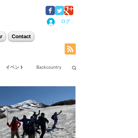
ログイン
r
Contact
イベント
Backcountry
石井スポーツ
休日
剱岳・立山連峰