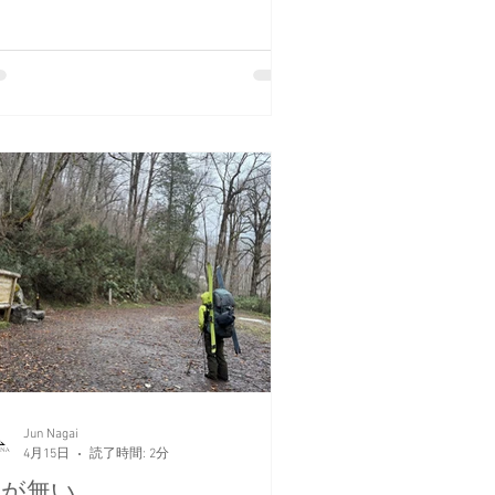
C専用ギアのレンタルも充実。機材の
ードルを下げて、絶景の春スキーへ挑
してみませんか？
Jun Nagai
4月15日
読了時間: 2分
雪が無い