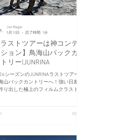
Jun Nagai
5月10日
読了時間: 1分
【ラストツアーは神コンデ
ィション】鳥海山バックカ
トリー|JUNRINA
026シーズンのJUNRINAラストツアーは
海山バックカントリーへ！強い日差し
作り出した極上のフィルムクラストを
り、最高のコンディションでシーズン
締めくくりました。日本海を望む大斜
でのカービングターンの様子を動画付
でレポートします。