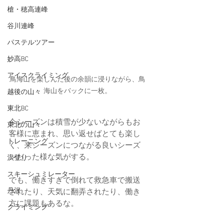
槍・穂高連峰
谷川連峰
パステルツアー
妙高BC
アイスクライミング
鳥海山を楽しんだ後の余韻に浸りながら、鳥
海山をバックに一枚。
越後の山々
東北BC
今シーズンは積雪が少ないながらもお
東北の山々
客様に恵まれ、思い返せばとても楽し
トレーニング
く、来シーズンにつながる良いシーズ
ンだった様な気がする。
沢登り
スキーシュミレーター
でも、働きすぎで倒れて救急車で搬送
丹沢
されたり、天気に翻弄されたり、働き
方に課題もあるな。
クライミング