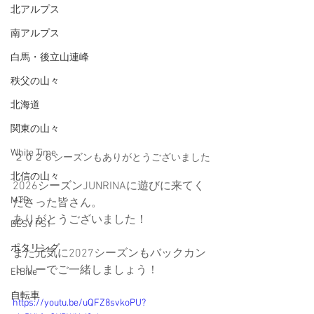
北アルプス
南アルプス
白馬・後立山連峰
秩父の山々
北海道
関東の山々
White Time
２０２６シーズンもありがとうございました
北信の山々
2026シーズンJUNRINAに遊びに来てく
MTB
ださった皆さん。
ありがとうございました！
BESV PS1
ポタリング
また元気に2027シーズンもバックカン
トリーでご一緒しましょう！
E-Bike
自転車
https://youtu.be/uQFZ8svkoPU?