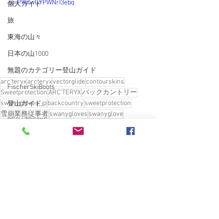
si=PYbfwGYPWNrI3ebq
個人ガイド
旅
東海の山々
日本の山1000
無題のカテゴリー登山ガイド
arc'teryx
arcteryx
vectorglide
contourskins
FischerSkiBoots
Sweetprotection
ARC’TERYX
バックカントリー
swanygloves_jp
backcountry
sweetprotection
登山ガイド
雪崩業務従事者
swanygloves
swanyglove
BESV TRS2XC
ARC'TERYX
VECTOR GLIDE
Burley COHO XC
Backcountry
finetrack
南魚沼
愛車
雑誌