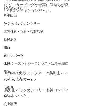
けど、カービングが最高に気持ちが良
Backcountry
い神コンディションだった。
八甲田山
かぐらバックカントリー
遭難捜索・救助・啓蒙活動
越後湯沢
関西
石井スポーツ
今シーズンもシーズンラストは鳥海山BC
休日
美味しいもの
JUNRINAのラストツアーは鳥海山バッ
クカントリー。
バックカントリーギア
山道具
鳥海山バックカントリーも神コンディ
ションだった！
勉強会
机上講習