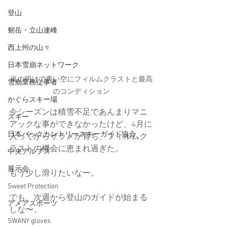
登山
剱岳・立山連峰
西上州の山々
日本雪崩ネットワーク
嵐の明けで青い空にフィルムクラストと最高
雪崩業務従事者
のコンディション
かぐらスキー場
今シーズンは積雪不足であんまりマニ
スキー
アックな事ができなかったけど、4月に
日本バックカントリースキーガイド協会
入ってからザラメが育ち、フィルムク
ラストの機会に恵まれ過ぎた。
中央アルプス
展示会
もう少し滑りたいなー。
Sweet Protection
でも、次週から登山のガイドが始まる
アメアスポーツ
しな〜。
SWANY gloves