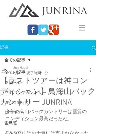
記事
全ての記事
Jun Nagai
全ての記事
5月10日
読了時間: 1分
【ラストツアーは神コン
お知らせ
ディション】鳥海山バック
立山バックカントリー
カントリー|JUNRINA
VECTOR GLIDE
今年の立山バックカントリーは雪質の
ARC'TERYX
コンディション最高だったね。
雷鳥荘
GWの立山はお天気には恵まれなかった
イベント