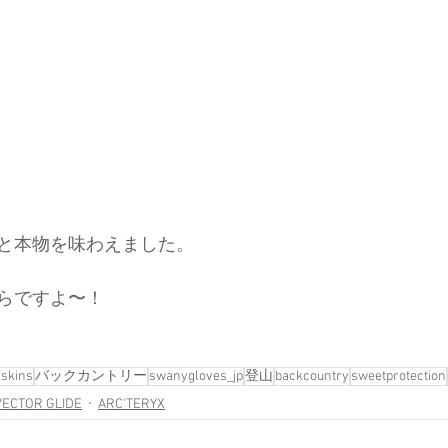
と本物を味わえました。
らですよ〜！
rskins
バックカントリー
swanygloves_jp
登山
backcountry
sweetprotection
VECTOR GLIDE
ARC'TERYX