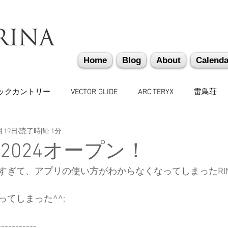
Home
Blog
About
Calenda
ックカントリー
VECTOR GLIDE
ARC'TERYX
雷鳥荘
月19日
読了時間: 1分
かぐらバックカントリー
遭難捜索・救助・啓蒙活動
越
2024オープン！
すぎて、アプリの使い方がわからなくなってしまったRI
味しいもの
バックカントリーギア
山道具
勉強会
てしまった^^;
々
日本雪崩ネットワーク
雪崩業務従事者
かぐらス
-----------