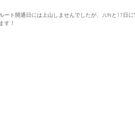
ルート開通日には上山しませんでしたが、JUNと17日
ド協会
中央アルプス
展示会
Sweet Protection
ます！