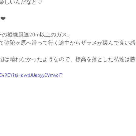
楽しいんだなと♡
❤️
チの稜線風速20m以上のガス。
て弥陀ヶ原へ滑って行く途中からザラメが緩んで良い感
辺は晴れなかったようなので、標高を落とした私達は勝
d-E49EY?si=qwtUUebyyCVmvoiT