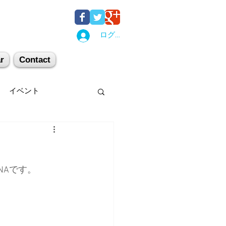
ログイン
r
Contact
イベント
後湯沢
関西
NAです。
机上講習
登山
キー場
スキー