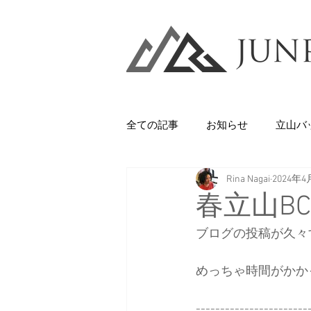
全ての記事
お知らせ
立山バ
Rina Nagai
2024年4
Backcountry
八甲田山
春立山BC
ブログの投稿が久々
石井スポーツ
休日
美
めっちゃ時間がかかっ
剱岳・立山連峰
西上州の山
-----------------------