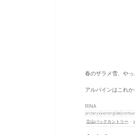
春のザラメ雪、やっ
アルパインはこれか
RINA
arcteryx
vectorglide
contou
立山バックカントリー