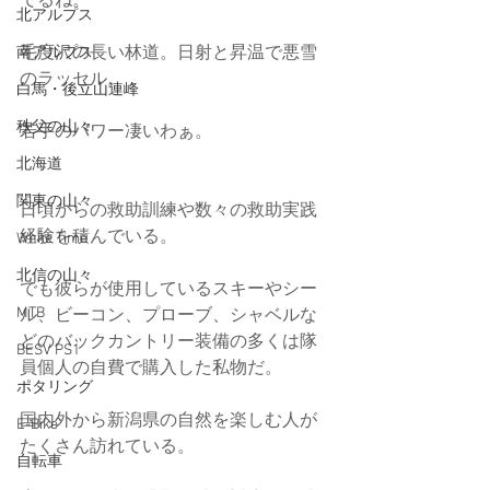
でるね。
北アルプス
毛度沢の長い林道。日射と昇温で悪雪
南アルプス
のラッセル。
白馬・後立山連峰
秩父の山々
若手のパワー凄いわぁ。
北海道
関東の山々
日頃からの救助訓練や数々の救助実践
経験を積んでいる。
White Time
北信の山々
でも彼らが使用しているスキーやシー
MTB
ル、ビーコン、プローブ、シャベルな
どのバックカントリー装備の多くは隊
BESV PS1
員個人の自費で購入した私物だ。
ポタリング
国内外から新潟県の自然を楽しむ人が
E-Bike
たくさん訪れている。
自転車