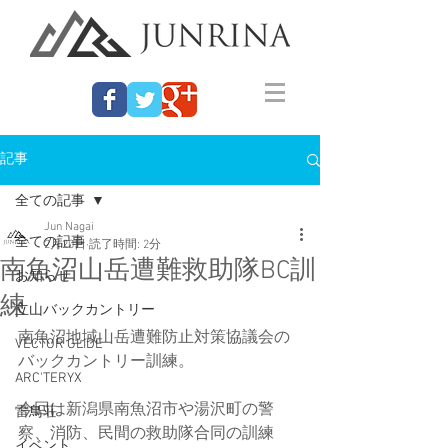
記事
全ての記事
Jun Nagai
全ての記事
2月20日
読了時間: 2分
南魚沼山岳遭難救助隊BC訓
お知らせ
練
立山バックカントリー
南魚沼地域山岳遭難防止対策協議会の
VECTOR GLIDE
バックカントリー訓練。
ARC'TERYX
今回は新潟県南魚沼市や湯沢町の警
雷鳥荘
察、消防、民間の救助隊合同の訓練
イベント