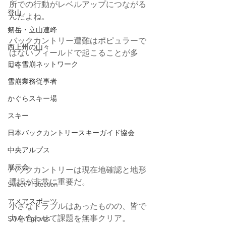
所での行動がレベルアップにつながる
登山
んだよね。
剱岳・立山連峰
バックカントリー遭難はポピュラーで
西上州の山々
はないフィールドで起こることが多
い。
日本雪崩ネットワーク
雪崩業務従事者
かぐらスキー場
スキー
日本バックカントリースキーガイド協会
中央アルプス
展示会
バックカントリーは現在地確認と地形
選択が非常に重要だ。
Sweet Protection
アメアスポーツ
小さなトラブルはあったものの、皆で
力を合わせて課題を無事クリア。
SWANY gloves