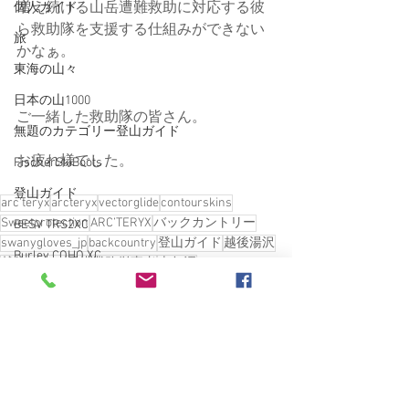
増え続ける山岳遭難救助に対応する彼
個人ガイド
ら救助隊を支援する仕組みができない
旅
かなぁ。
東海の山々
日本の山1000
ご一緒した救助隊の皆さん。
無題のカテゴリー登山ガイド
お疲れ様でした。
FischerSkiBoots
登山ガイド
arc'teryx
arcteryx
vectorglide
contourskins
Sweetprotection
ARC’TERYX
バックカントリー
BESV TRS2XC
swanygloves_jp
backcountry
登山ガイド
越後湯沢
Burley COHO XC
越後の山々
雪崩業務従事者
南魚沼
VECTOR GLIDE
finetrack
ARC'TERYX
南魚沼
Backcountry
愛車
雑誌