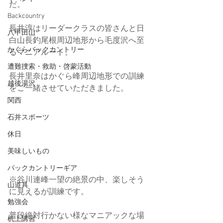
だ。
Backcountry
長井淳はリーダークラスの皆さんと日
八甲田山
白山長釣尾根周辺地形から毛度沢へ至
かぐらバックカントリー
るマニアルート。
遭難捜索・救助・啓蒙活動
長井里奈はかぐら峰周辺地形での訓練
越後湯沢
をご一緒させていただきました。
関西
石井スポーツ
休日
美味しいもの
バックカントリーギア
※谷川連峰一望の絶景の中、楽しそう
山道具
に見えるが訓練です。
勉強会
普段絶対行かない様なマニアックな場
机上講習