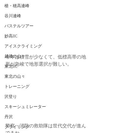
槍・穂高連峰
谷川連峰
パステルツアー
妙高BC
アイスクライミング
越後の山々
今年は積雪が少なくて、低標高帯の地
形が急峻で地形選択が難しい。
東北BC
東北の山々
トレーニング
沢登り
スキーシュミレーター
丹沢
警察・消防の救助隊は世代交代が進ん
クライミング