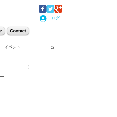
ログイン
r
Contact
イベント
後湯沢
関西
ー
机上講習
登山
キー場
スキー