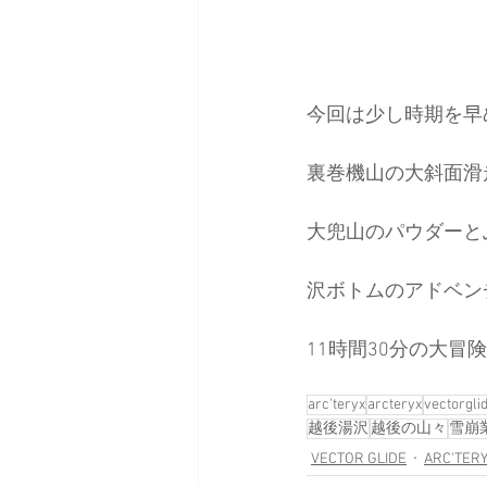
今回は少し時期を早
裏巻機山の大斜面滑
大兜山のパウダーと
沢ボトムのアドベン
11時間30分の大冒
arc'teryx
arcteryx
vectorgli
越後湯沢
越後の山々
雪崩
VECTOR GLIDE
ARC'TER