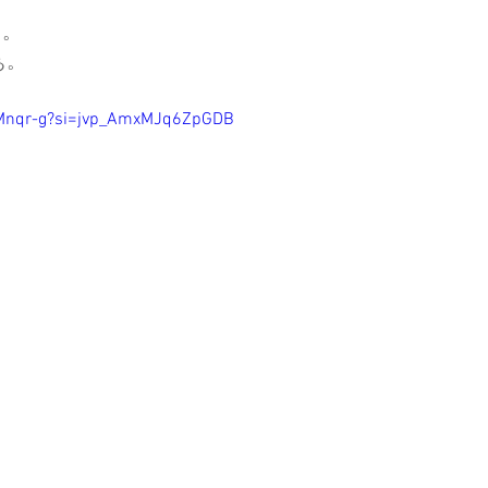
日。
ぁ。
UIMnqr-g?si=jvp_AmxMJq6ZpGDB