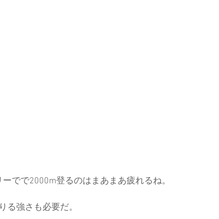
リーでで2000m登るのはまあまあ疲れるね。
降りる強さも必要だ。