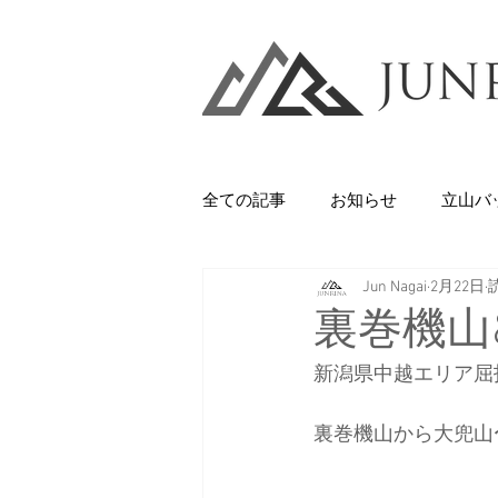
全ての記事
お知らせ
立山バ
Jun Nagai
2月22日
Backcountry
八甲田山
裏巻機山
新潟県中越エリア屈
石井スポーツ
休日
美
裏巻機山から大兜山
剱岳・立山連峰
西上州の山