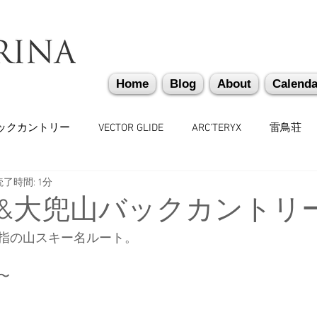
Home
Blog
About
Calenda
ックカントリー
VECTOR GLIDE
ARC'TERYX
雷鳥荘
読了時間: 1分
かぐらバックカントリー
遭難捜索・救助・啓蒙活動
越
&大兜山バックカントリ
指の山スキー名ルート。
味しいもの
バックカントリーギア
山道具
勉強会
〜
々
日本雪崩ネットワーク
雪崩業務従事者
かぐらス