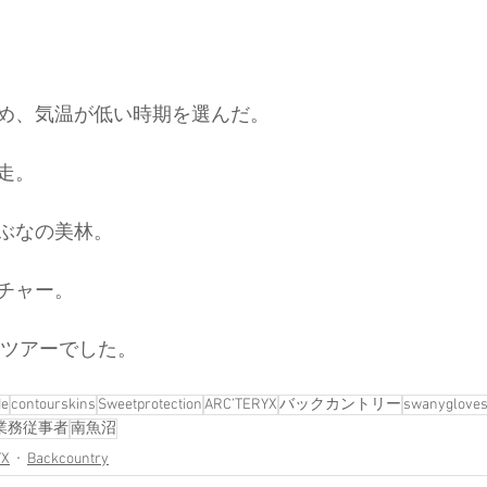
め、気温が低い時期を選んだ。
走。
ぶなの美林。
チャー。
険ツアーでした。
de
contourskins
Sweetprotection
ARC’TERYX
バックカントリー
swanygloves
業務従事者
南魚沼
YX
Backcountry