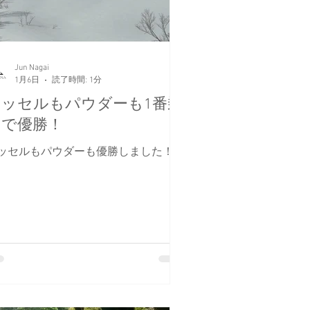
よねっていう経験を体験。 一生やら
い人の方が圧倒的多数ですけど。 本
にお疲れさまでした～！ RINA
Jun Nagai
1月6日
読了時間: 1分
ラッセルもパウダーも1番乗
りで優勝！
ッセルもパウダーも優勝しました！