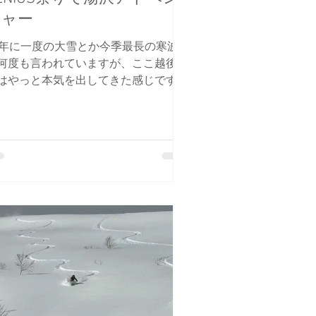
チャー
0年に一度の大雪とか今季最長の寒波と
何度も言われていますが、ここ越後湯
はやっと本気を出してきた感じです。
回も大量降雪後。 Vector glideの
ENIUSを持ってきたゲストも持ってい
いゲストも、今日のコンディションに
いてスムーズで苦労しないバックカン
リーの為に、半強制的に履いていただ
、「GENIUS祭り」とさせていただき
した！ でもこれが楽しいのよ！ 一気
1m近く降ったので、恐る恐る未知数
低標高へ。 想定内といえば想定内だ
、やっぱりまだ藪は全然埋まっていな
った。 途中スノーブリッジを渡った
、藪と藪の間をすり抜けたりなアドベ
チャー。 こんなの1人では絶対やらな