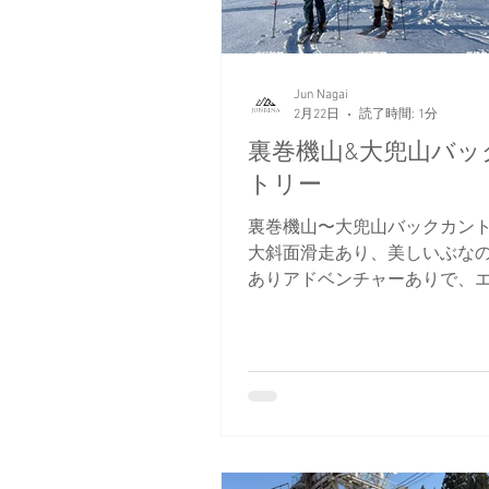
西上州の山々
日本雪崩ネッ
Jun Nagai
日本バックカントリースキーガイ
2月22日
読了時間: 1分
裏巻機山&大兜山バッ
トリー
裏巻機山〜大兜山バックカン
大斜面滑走あり、美しいぶな
ありアドベンチャーありで、
トのお客様が大満足できる新
指の山スキー名ルート。