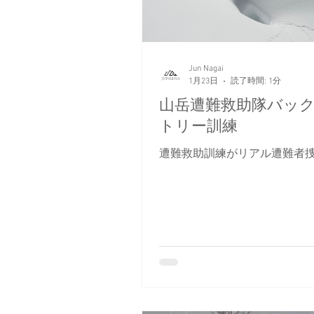
超え、ついには（太）ももラ
腰ラッセルに！ 遊びすぎた代
い。 頑張らねば帰れない。 
かぐらが本気を出したので、
す。 スノーボードが上手であ
Jun Nagai
1月23日
読了時間: 1分
う。 本当に心からそう思える
た。 また来年も遊びに来てね！ 
山岳遭難救助隊バッ
トリー訓練
遭難救助訓練がリアル遭難者