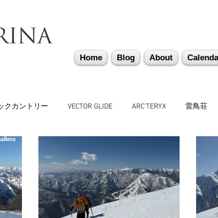
Home
Blog
About
Calenda
ックカントリー
VECTOR GLIDE
ARC'TERYX
雷鳥荘
トリー
遭難捜索・救助・啓蒙活動
越後湯沢
関西
リーギア
山道具
勉強会
机上講習
登山