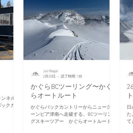
Jun Nagai
2月20日
読了時間: 1分
かぐらBCツーリング〜かぐ
2
らオートルート
チャンネルの
バックカン
かぐらバックカントリーからニューグリ
日
ーンピア津南へ走破する、BCツーリン
た
グスキーツアー かぐらオートルート。
て