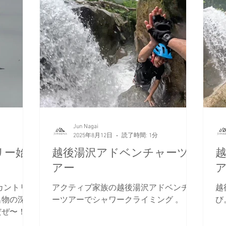
RINA
Jun Nagai
2025年8月12日
読了時間: 1分
リー始
越後湯沢アドベンチャーツ
アー
カントリ
アクティブ家族の越後湯沢アドベンチャ
越
名物の深い
ーツアーでシャワークライミング 。
び
だぜ〜！