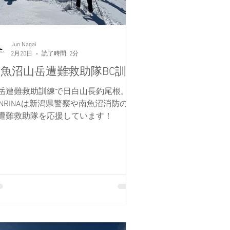
Jun Nagai
2月20日
読了時間: 2分
魚沼山岳遭難救助隊BC訓練
岳遭難救助訓練で日白山長釣尾根。
UNRINAは新潟県警察や南魚沼消防の山
遭難救助隊を応援しています！