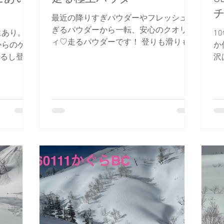
最近の降りすぎパウダーやフレッシュす
ぎるパウダーから一転、安心のクオリテ
あり。 2
1
ィ♡走るパウダーです！ 登りも滑りも
からのゲス
か
ぜ～んぶ優勝！ もう言葉はいらない。
れるし登れ
沢
すべては気持ちがつながっている。 そ
って頑張り
今
んな1日でした(⋈◍＞◡＜◍)。✧♡ そし
ウダーを2
G
てBCへの入山者も少なく、毎日こんな
2本。 普
な
平和だといいのになぁ。 RINA
発した後さ
お
下ラッセル
ト
余裕でし
き
降ってく
ま
の深さは沼
に
0度以
の
粉でむせ
し
たスノー
か
ラスメン
り
ルは膝を
ン