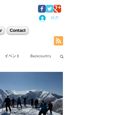
ログイン
r
Contact
イベント
Backcountry
石井スポーツ
休日
剱岳・立山連峰