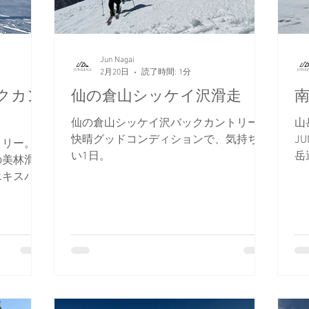
トワーク
雪崩業務従事者
かぐらスキー場
スキー
Jun Nagai
ド協会
中央アルプス
展示会
Sweet Protection
2月20日
読了時間: 1分
クカン
仙の倉山シッケイ沢滑走
南
仙の倉山シッケイ沢バックカントリー。
山
快晴グッドコンディションで、気持ち良
J
トリー。
い1日。
岳
の美林滑走
エキスパー
潟県中越屈