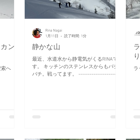
ッセルから
い
償は深
な
もう必死。
当
私も本気で
りがと
Rina Nagai
1月11日
読了時間: 1分
日でし
RINA
クカン
静かな山
最近、水道水から静電気がくるRINAで
す。 キッチンのステンレスからもバチ
捜索へ
ラ
バチ。戦ってます。 -----------------------
----------------- 今日は（山は）本当に静
かだな～と思っていたら、リフトが早々
にクローズしていたようです。 雪質も
ゲストもバッチリ！だったのに、
JUNRINAレンタル用のビンディングトラ
ブルで、ご迷惑をおかけしてしまって本
当に申し訳ありませんでした。 これに
懲りずに、また遊びに来てくださいね。