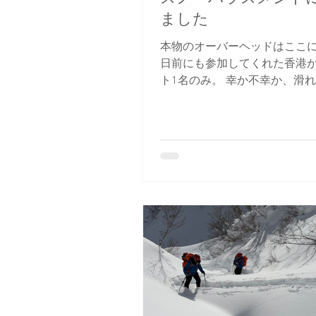
ました
本物のオーバーヘッドはここに
日前にも参加してくれた香港
ト1名のみ。 幸か不幸か、滑
るので私も楽しくなってしま
すぎました。 まずゲレンデパ
本。 5ロマ回しと田代落としの
段より1時間半遅れでBCへ出
らに2本。 朝は常識的なひざ
でした。 ええ。この時点では
たよ。 そのうち凄い量の雪が
るし、どんどん深くなり、そ
となる。 気温は終始マイナス1
下。 滑れば前が見えないし、
てくる。 これって去年もあっ
ハラスメントだ！ ※スノーハ
ト＝昇天 で、そのうちラッセ