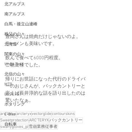
北アルプス
南アルプス
白馬・後立山連峰
秩父の山々
豊岡さんは焼肉だけじゃないのよ。
ラーメンも美味いです。
北海道
関東の山々
飲んで食べて6000円程度。
White Time
ご馳走様でした。
北信の山々
帰りにお世話になった代行のドライバ
MTB
ーのおじさんが、バックカントリーと
言えば長井淳的な話を語り出したのは
BESV PS1
驚いたなぁ。
ポタリング
arc'teryx
arcteryx
vectorglide
contourskins
E-Bike
Sweetprotection
ARC’TERYX
バックカントリー
自転車
swanygloves_jp
雪崩業務従事者