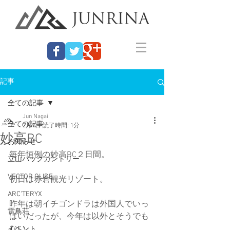
記事
全ての記事
Jun Nagai
全ての記事
2月9日
読了時間: 1分
妙高BC
お知らせ
毎年恒例の妙高BC２日間。
立山バックカントリー
VECTOR GLIDE
初日は赤倉観光リゾート。
ARC'TERYX
昨年は朝イチゴンドラは外国人でいっ
雷鳥荘
ぱいだったが、今年は以外とそうでも
ない。
イベント