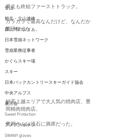
滑走も終始ファーストトラック。
登山
剱岳・立山連峰
ガラガラで最高なんだけど、なんだか
調子狂うなぁ。
西上州の山々
日本雪崩ネットワーク
雪崩業務従事者
かぐらスキー場
スキー
日本バックカントリースキーガイド協会
中央アルプス
妙高上越エリアで大人気の焼肉店、豊
展示会
岡精肉焼肉店。
Sweet Protection
豊岡さんは流石に満席だった。
アメアスポーツ
SWANY gloves