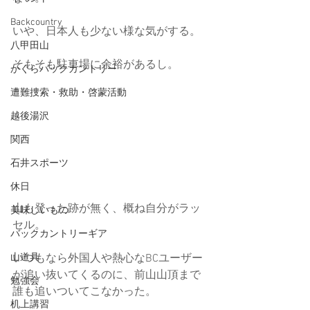
Backcountry
いや、日本人も少ない様な気がする。
八甲田山
そもそも駐車場に余裕があるし。
かぐらバックカントリー
遭難捜索・救助・啓蒙活動
越後湯沢
関西
石井スポーツ
休日
山も登った跡が無く、概ね自分がラッ
美味しいもの
セル。
バックカントリーギア
いつもなら外国人や熱心なBCユーザー
山道具
が追い抜いてくるのに、前山山頂まで
勉強会
誰も追いついてこなかった。
机上講習