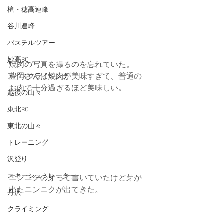
槍・穂高連峰
谷川連峰
パステルツアー
妙高BC
焼肉の写真を撮るのを忘れていた。
豊岡さんは焼肉が美味すぎて、普通の
アイスクライミング
お肉で十分過ぎるほど美味しい。
越後の山々
東北BC
東北の山々
トレーニング
沢登り
スキーシュミレーター
ニンニクの芽って書いていたけど芽が
出たニンニクが出てきた。
丹沢
クライミング