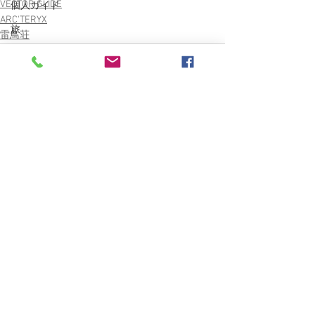
VECTOR GLIDE
個人ガイド
ARC'TERYX
旅
雷鳥荘
東海の山々
日本の山1000
無題のカテゴリー登山ガイド
FischerSkiBoots
すべて表示
最新記事
登山ガイド
BESV TRS2XC
Burley COHO XC
finetrack
南魚沼
愛車
雑誌