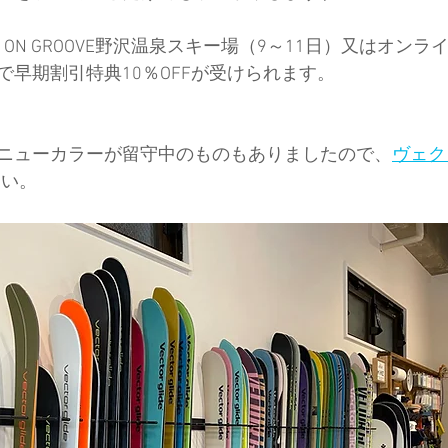
DE ON GROOVE野沢温泉スキー場（9～11日）又はオン
ド協会
中央アルプス
展示会
Sweet Protection
で早期割引特典10％OFFが受けられます。
ニューカラーが留守中のものもありましたので、
ヴェク
さい。