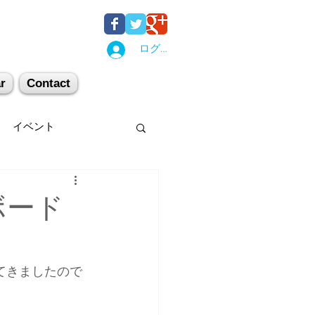
ログイン
r
Contact
イベント
後湯沢
関西
ーボード
机上講習
登山
てきましたので
キー場
スキー