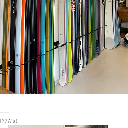
ーー
177W's）