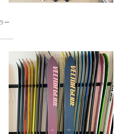
ラー
-------