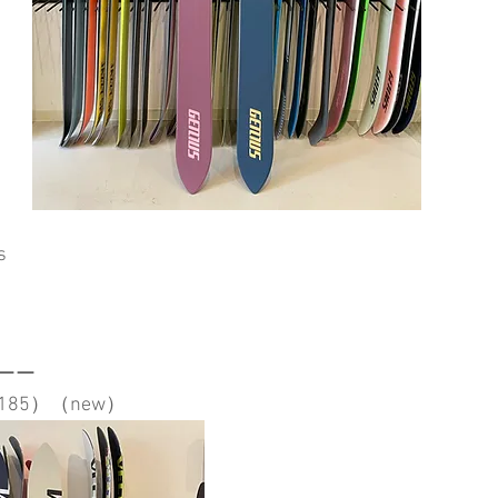
s
ーー
（185）（new）