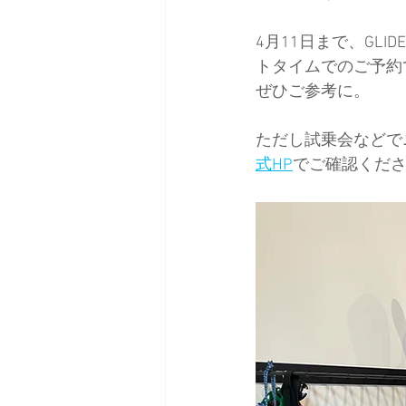
4月11日まで、GLI
日本バックカントリースキーガイ
トタイムでのご予約
ぜひご参考に。
ただし試乗会などで
式HP
でご確認くだ