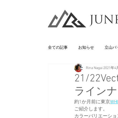
全ての記事
お知らせ
立山バ
Rina Nagai
2021年4
Backcountry
八甲田山
21/22V
ラインナ
石井スポーツ
休日
美
約1か月前に東京
WHI
ご紹介します。
剱岳・立山連峰
西上州の山
カラーバリエーショ