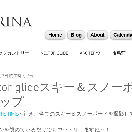
Home
Blog
About
Calenda
ックカントリー
VECTOR GLIDE
ARC'TERYX
雷鳥荘
月7日
読了時間: 3分
かぐらバックカントリー
遭難捜索・救助・啓蒙活動
越
ector glideスキー＆スノ
ップ
味しいもの
バックカントリーギア
山道具
勉強会
TE TIME
へ行き、全てのスキー＆スノーボードを撮影し
々
日本雪崩ネットワーク
雪崩業務従事者
かぐらス
ンを眺めているだけでもウットリしますね～！