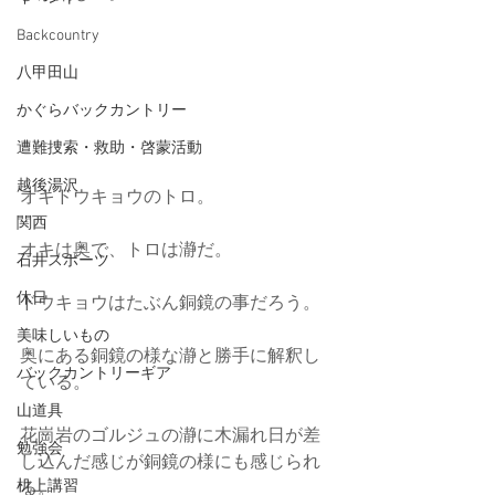
Backcountry
八甲田山
かぐらバックカントリー
遭難捜索・救助・啓蒙活動
越後湯沢
オキドウキョウのトロ。
関西
オキは奥で、トロは瀞だ。
石井スポーツ
休日
ドウキョウはたぶん銅鏡の事だろう。
美味しいもの
奥にある銅鏡の様な瀞と勝手に解釈し
バックカントリーギア
ている。
山道具
花崗岩のゴルジュの瀞に木漏れ日が差
勉強会
し込んだ感じが銅鏡の様にも感じられ
机上講習
る。