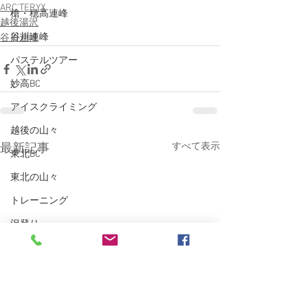
ARC'TERYX
槍・穂高連峰
越後湯沢
谷川連峰
谷川連峰
パステルツアー
妙高BC
アイスクライミング
越後の山々
すべて表示
最新記事
東北BC
東北の山々
トレーニング
沢登り
スキーシュミレーター
丹沢
クライミング