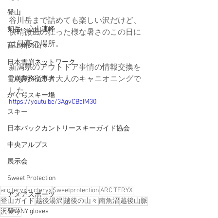
登山
谷川岳まで詰めても楽しい沢だけど、
剱岳・立山連峰
快晴微風の狂った様な暑さのこの日に
は最高の場所。
西上州の山々
日本雪崩ネットワーク
新潟県のアウトドア事情の情報交換を
しながらの、大人のキャニオニングで
雪崩業務従事者
した。
かぐらスキー場
https://youtu.be/3AgvCBaIM30
スキー
日本バックカントリースキーガイド協会
中央アルプス
展示会
Sweet Protection
arc'teryx
arcteryx
Sweetprotection
ARC’TERYX
アメアスポーツ
登山ガイド
越後湯沢
越後の山々
南魚沼
越後山脈
SWANY gloves
沢登り