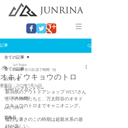
記事
全ての記事
Jun Nagai
全ての記事
2023年7月25日
読了時間: 1分
オキドウキョウのトロ
お知らせ
更新日：
2023年7月26日
立山バックカントリー
新潟県のアウトドアショップ WESTさん
VECTOR GLIDE
とその仲間たちと、万太郎谷のオキド
ウキョウのトロまでキャニオニング。
ARC'TERYX
雷鳥荘
猛烈な暑さのこの時期は超親水系の遊
びが楽しい。
イベント