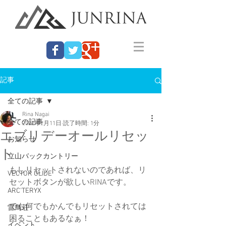
記事
全ての記事
Rina Nagai
全ての記事
2022年2月11日
読了時間: 1分
エブリデーオールリセッ
お知らせ
ト
立山バックカントリー
もしリセットされないのであれば、リ
VECTOR GLIDE
セットボタンが欲しいRINAです。
ARC'TERYX
でも何でもかんでもリセットされては
雷鳥荘
困ることもあるなぁ！
イベント