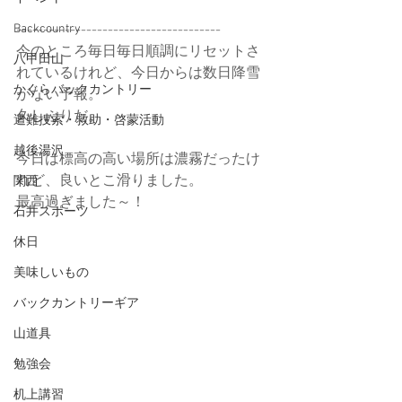
Backcountry
--------------------------------------
今のところ毎日毎日順調にリセットさ
八甲田山
れているけれど、今日からは数日降雪
かぐらバックカントリー
がない予報。
久しぶりだ。
遭難捜索・救助・啓蒙活動
越後湯沢
今日は標高の高い場所は濃霧だったけ
れど、良いとこ滑りました。
関西
最高過ぎました～！
石井スポーツ
休日
美味しいもの
バックカントリーギア
山道具
勉強会
机上講習