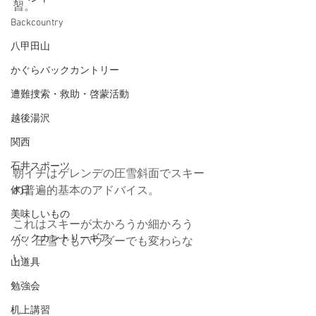
習。
Backcountry
八甲田山
かぐらバックカントリー
遭難捜索・救助・啓蒙活動
越後湯沢
関西
石井スポーツ
朝イチはゲレンデの圧雪斜面でスキー
の普遍的基本のアドバイス。
休日
美味しいもの
これはスキーが太かろうか細かろう
バックカントリーギア
が、圧雪でもパウダーでも変わらな
い。
山道具
勉強会
机上講習