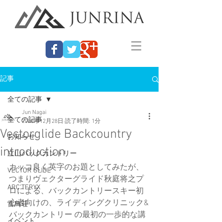
記事
全ての記事
Jun Nagai
全ての記事
2020年12月28日
読了時間: 1分
Vectorglide Backcountry
お知らせ
introduction
立山バックカントリー
カッコ良く英字のお題としてみたが、
VECTOR GLIDE
つまりヴェクターグライド秋庭将之プ
ARC'TERYX
ロによる、バックカントリースキー初
心者向けの、ライディングクリニック&
雷鳥荘
バックカントリー の最初の一歩的な講
イベント