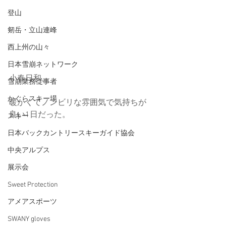
登山
剱岳・立山連峰
西上州の山々
日本雪崩ネットワーク
小春日和。
雪崩業務従事者
かぐらスキー場
暖かくてノンビリな雰囲気で気持ちが
良い1日だった。
スキー
日本バックカントリースキーガイド協会
中央アルプス
展示会
Sweet Protection
アメアスポーツ
SWANY gloves