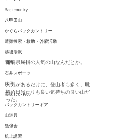
Backcountry
八甲田山
かぐらバックカントリー
遭難捜索・救助・啓蒙活動
越後湯沢
新潟県屈指の人気の山なんだとか。
関西
石井スポーツ
休日
人気があるだけに、登山者も多く、眺
望め日当たりも良い気持ちの良い山だ
美味しいもの
った。
バックカントリーギア
山道具
勉強会
机上講習