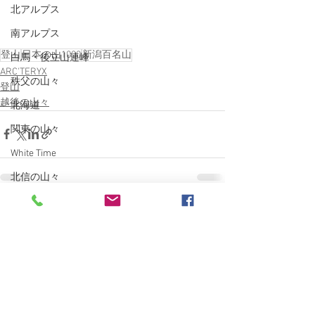
北アルプス
南アルプス
登山
日本の山1000
新潟百名山
白馬・後立山連峰
ARC'TERYX
秩父の山々
登山
越後の山々
北海道
関東の山々
White Time
北信の山々
MTB
すべて表示
最新記事
BESV PS1
ポタリング
E-Bike
自転車