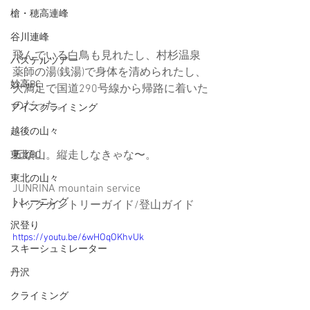
槍・穂高連峰
谷川連峰
飛んでいる白鳥も見れたし、村杉温泉
パステルツアー
薬師の湯(銭湯)で身体を清められたし、
妙高BC
大満足で国道290号線から帰路に着いた
のだった。
アイスクライミング
越後の山々
五頭山。縦走しなきゃな〜。
東北BC
東北の山々
JUNRINA mountain service 
トレーニング
バックカントリーガイド/登山ガイド
沢登り
https://youtu.be/6wHOqOKhvUk
スキーシュミレーター
丹沢
クライミング