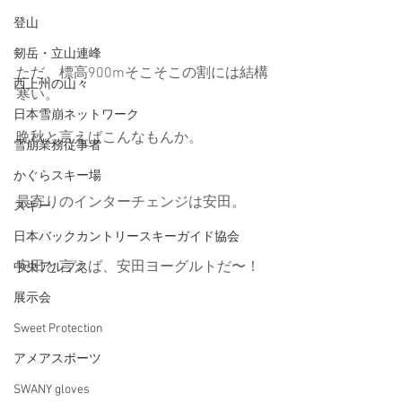
登山
剱岳・立山連峰
ただ、標高900mそこそこの割には結構
西上州の山々
寒い。
日本雪崩ネットワーク
晩秋と言えばこんなもんか。
雪崩業務従事者
かぐらスキー場
最寄りのインターチェンジは安田。
スキー
日本バックカントリースキーガイド協会
安田と言えば、安田ヨーグルトだ〜！
中央アルプス
展示会
Sweet Protection
アメアスポーツ
SWANY gloves