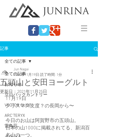
記事
全ての記事
Jun Nagai
全ての記事
2021年11月19日
読了時間: 1分
五頭山と安田ヨーグルト
お知らせ
更新日：
2021年11月25日
立山バックカントリー
11月19日
VECTOR GLIDE
クリスマス支度？の長岡から〜
ARC'TERYX
今日のお山は阿賀野市の五頭山。
雷鳥荘
日本の山1000に掲載されてる、新潟百
名山の一つ。
イベント