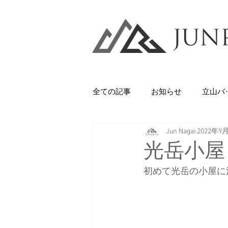
全ての記事
お知らせ
立山バ
Jun Nagai
2022年9
Backcountry
八甲田山
光岳小屋
初めて光岳の小屋に
石井スポーツ
休日
美
剱岳・立山連峰
西上州の山