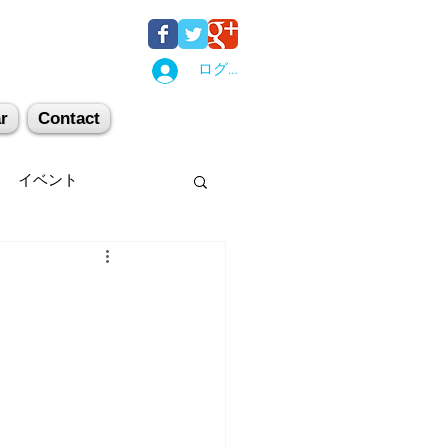
ログイン
r
Contact
イベント
後湯沢
関西
机上講習
登山
キー場
スキー