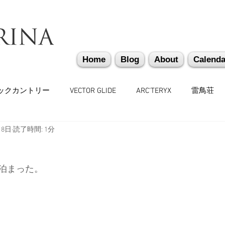
Home
Blog
About
Calenda
ックカントリー
VECTOR GLIDE
ARC'TERYX
雷鳥荘
月8日
読了時間: 1分
かぐらバックカントリー
遭難捜索・救助・啓蒙活動
越
泊まった。
味しいもの
バックカントリーギア
山道具
勉強会
々
日本雪崩ネットワーク
雪崩業務従事者
かぐらス