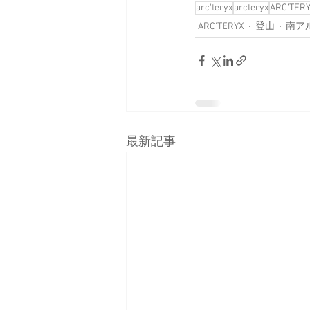
arc'teryx
arcteryx
ARC’TER
ARC'TERYX
登山
南ア
最新記事