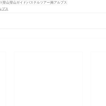
YX
登山
登山ガイド
パステルツアー
南アルプス
ルプス