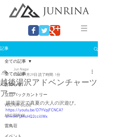
記事
全ての記事
Jun Nagai
全ての記事
2025年7月29日
読了時間: 1分
越後湯沢アドベンチャーツ
お知らせ
アー
立山バックカントリー
越後湯沢で真夏の大人の沢遊び。
VECTOR GLIDE
https://youtu.be/D7YVpjFCNCA?
ARC'TERYX
si=HMFpMsHQ2ccillWx
雷鳥荘
イベント