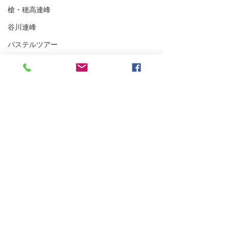
槍・穂高連峰
谷川連峰
パステルツアー
妙高BC
アイスクライミング
越後の山々
東北BC
東北の山々
トレーニング
沢登り
スキーシュミレーター
浅間山登山ガイ
丹沢
雨が降らなかった四阿山
クライミング