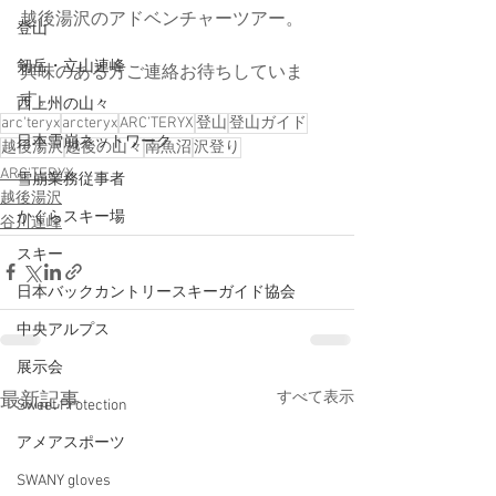
越後湯沢のアドベンチャーツアー。
登山
剱岳・立山連峰
興味のある方ご連絡お待ちしていま
す。
西上州の山々
arc'teryx
arcteryx
ARC’TERYX
登山
登山ガイド
日本雪崩ネットワーク
越後湯沢
越後の山々
南魚沼
沢登り
ARC'TERYX
雪崩業務従事者
越後湯沢
かぐらスキー場
谷川連峰
スキー
日本バックカントリースキーガイド協会
中央アルプス
展示会
すべて表示
最新記事
Sweet Protection
アメアスポーツ
SWANY gloves