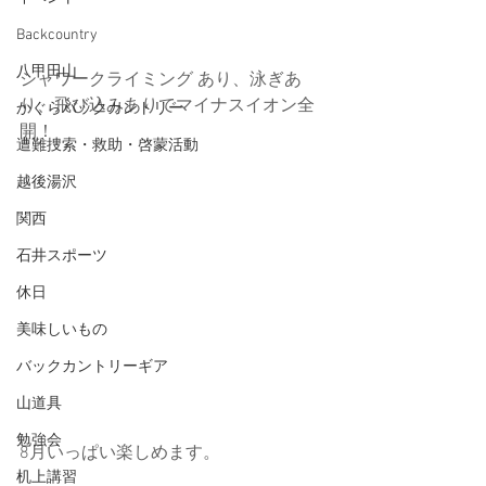
Backcountry
八甲田山
シャワークライミング あり、泳ぎあ
り、飛び込みありでマイナスイオン全
かぐらバックカントリー
開！
遭難捜索・救助・啓蒙活動
越後湯沢
関西
石井スポーツ
休日
美味しいもの
バックカントリーギア
山道具
勉強会
8月いっぱい楽しめます。
机上講習