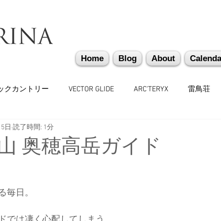
Home
Blog
About
Calenda
ックカントリー
VECTOR GLIDE
ARC'TERYX
雷鳥荘
月5日
読了時間: 1分
かぐらバックカントリー
遭難捜索・救助・啓蒙活動
越
山 奥穂高岳ガイド
味しいもの
バックカントリーギア
山道具
勉強会
る毎日。
々
日本雪崩ネットワーク
雪崩業務従事者
かぐらス
ドでは凄く心配してしまう。