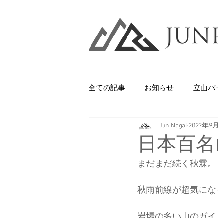
全ての記事
お知らせ
立山バ
Jun Nagai
2022年9
Backcountry
八甲田山
日本百名
まだまだ続く秋霖。
石井スポーツ
休日
美
秋雨前線が超気にな
剱岳・立山連峰
西上州の山
岩場の多い山のガイ