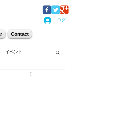
ログイン
r
Contact
イベント
後湯沢
関西
机上講習
登山
キー場
スキー