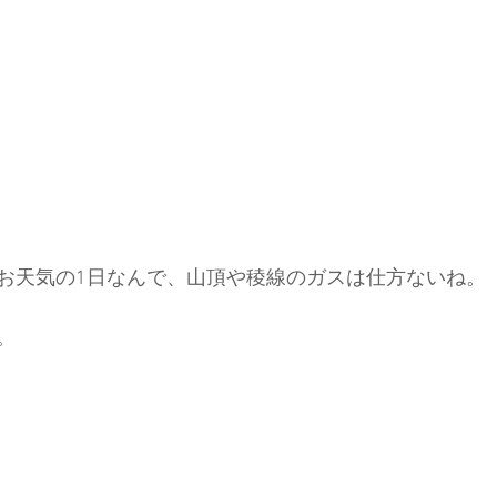
お天気の1日なんで、山頂や稜線のガスは仕方ないね。
。