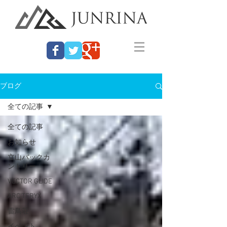
ブログ
全ての記事
全ての記事
お知らせ
立山バックカ
ントリー
VECTOR GLIDE
ARC'TERYX
雷鳥荘
イベント