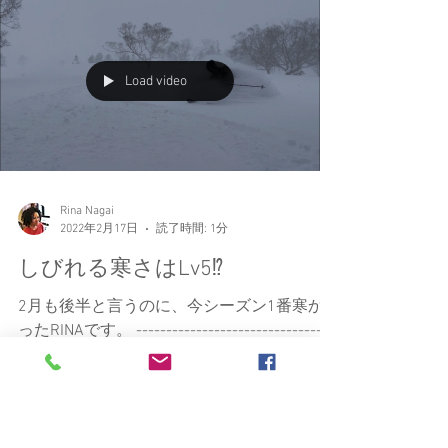
谷山にでも遊びに行くか～。 ってことで東
谷山。 ２～３日前の南魚沼消防署の遭難救
助隊訓練のラッセル跡が残っていて、かなり
助かりました～！...
Load video
Rina Nagai
2022年2月17日
読了時間: 1分
しびれる寒さはLv5⁉
2月も後半と言うのに、今シーズン1番寒か
ったRINAです。 ---------------------------------
-------- -13℃以下で風速10ｍ以上の風だと、