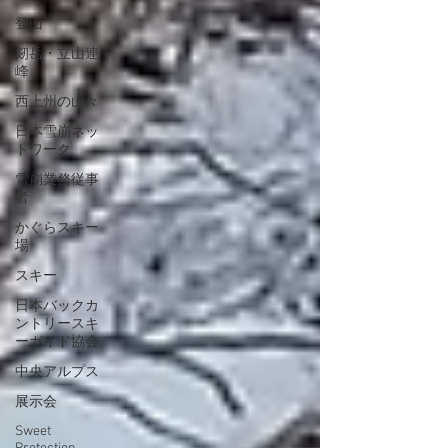
登山
剱岳・立山連
峰
西上州の山々
日本雪崩ネッ
トワーク
雪崩業務従事
者
かぐらスキー
場
スキー
日本バックカ
ントリースキ
ーガイド協会
中央アルプス
展示会
Sweet