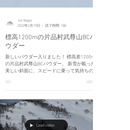
Jun Nagai
2022年2月19日
読了時間: 1分
標高1200mの片品村武尊山BCパ
ウダー
新しいパウダー入りました！ 標高差1200m
の片品村武尊山BCパウダー。 新雪が載った
美しい斜面に、スピードに乗って気持ちの良
いターンを刻む。 今日も楽しいターンをあ
りがとうございました〜！