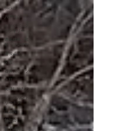
Backcountry
八甲田山
かぐらバック
カントリー
遭難捜索・救
助・啓蒙活動
越後湯沢
関西
石井スポーツ
休日
美味しいもの
バックカント
リーギア
山道具
勉強会
机上講習