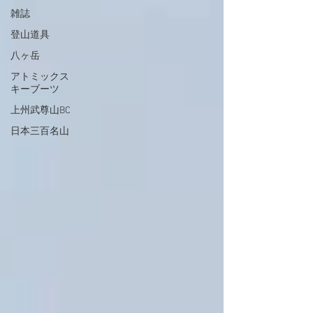
雑誌
登山道具
八ヶ岳
アトミックス
キーブーツ
上州武尊山BC
日本三百名山