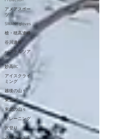
Protection
アメアスポー
ツ
SWANY gloves
槍・穂高連峰
谷川連峰
パステルツア
ー
妙高BC
アイスクライ
ミング
越後の山々
東北BC
東北の山々
トレーニング
沢登り
スキーシュミ