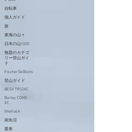
自転車
個人ガイド
旅
東海の山々
日本の山1000
無題のカテゴ
リー登山ガイ
ド
FischerSkiBoots
登山ガイド
BESV TRS2XC
Burley COHO
XC
finetrack
南魚沼
愛車