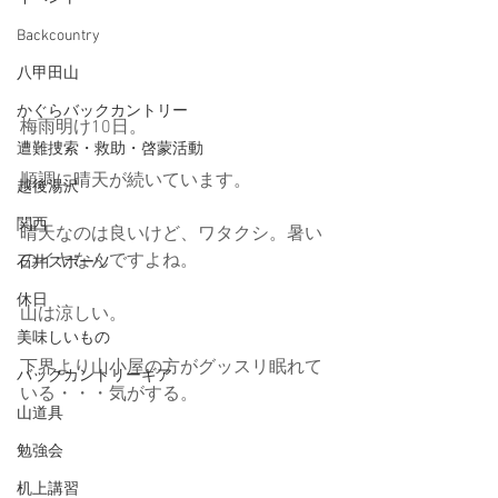
Backcountry
八甲田山
かぐらバックカントリー
梅雨明け10日。
遭難捜索・救助・啓蒙活動
順調に晴天が続いています。
越後湯沢
関西
晴天なのは良いけど、ワタクシ。暑い
のイヤなんですよね。
石井スポーツ
休日
山は涼しい。
美味しいもの
下界より山小屋の方がグッスリ眠れて
バックカントリーギア
いる・・・気がする。
山道具
勉強会
机上講習