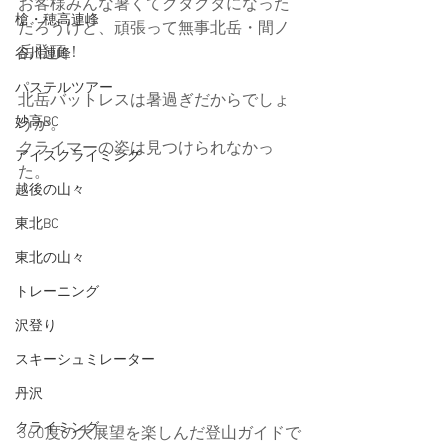
お客様みんな暑くてクタクタになった
槍・穂高連峰
だろうけど、頑張って無事北岳・間ノ
岳登頂！
谷川連峰
パステルツアー
北岳バットレスは暑過ぎだからでしょ
妙高BC
うか。
クライマーの姿は見つけられなかっ
アイスクライミング
た。
越後の山々
東北BC
東北の山々
トレーニング
沢登り
スキーシュミレーター
丹沢
クライミング
360度の大展望を楽しんだ登山ガイドで