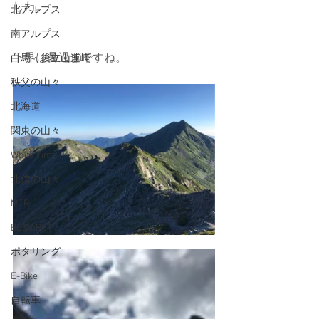
した。
北アルプス
南アルプス
下界は暑過ぎですね。
白馬・後立山連峰
秩父の山々
北海道
関東の山々
White Time
北信の山々
MTB
BESV PS1
ポタリング
E-Bike
自転車