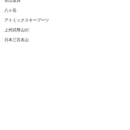
登山道具
八ヶ岳
アトミックスキーブーツ
上州武尊山BC
日本三百名山