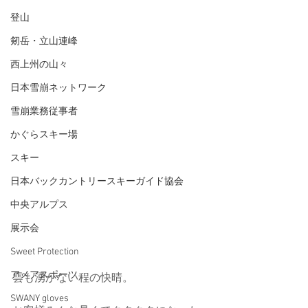
登山
剱岳・立山連峰
西上州の山々
日本雪崩ネットワーク
雪崩業務従事者
かぐらスキー場
スキー
日本バックカントリースキーガイド協会
中央アルプス
展示会
Sweet Protection
アメアスポーツ
雲も湧かない程の快晴。
SWANY gloves