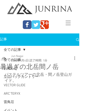
記事
全ての記事
Jun Nagai
全ての記事
2019年8月6日
読了時間: 1分
暑過ぎの北岳間ノ岳
お知らせ
パステルツアーの北岳・間ノ岳登山ガ
立山バックカントリー
イド。
VECTOR GLIDE
ARC'TERYX
雷鳥荘
イベント