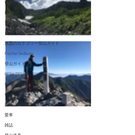
個人ガイド
旅
東海の山々
日本の山1000
無題のカテゴリー登山ガイド
FischerSkiBoots
登山ガイド
BESV TRS2XC
Burley COHO XC
finetrack
南魚沼
愛車
雑誌