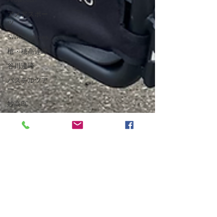
Protection
アメアスポー
ツ
SWANY gloves
槍・穂高連峰
谷川連峰
パステルツア
ー
妙高BC
アイスクライ
ミング
越後の山々
東北BC
東北の山々
トレーニング
沢登り
スキーシュミ