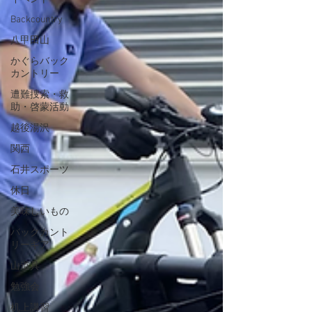
Backcountry
八甲田山
かぐらバック
カントリー
遭難捜索・救
助・啓蒙活動
越後湯沢
関西
石井スポーツ
休日
美味しいもの
バックカント
リーギア
山道具
勉強会
机上講習