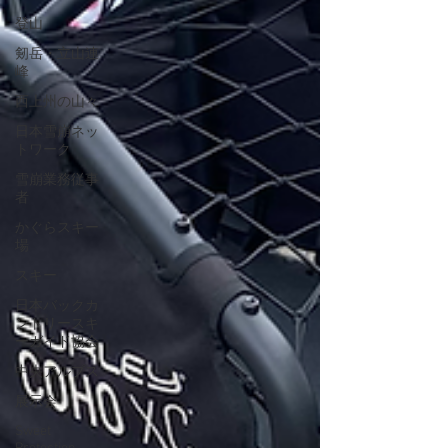
登山
剱岳・立山連
峰
西上州の山々
日本雪崩ネッ
トワーク
雪崩業務従事
者
かぐらスキー
場
スキー
日本バックカ
ントリースキ
ーガイド協会
中央アルプス
展示会
Sweet