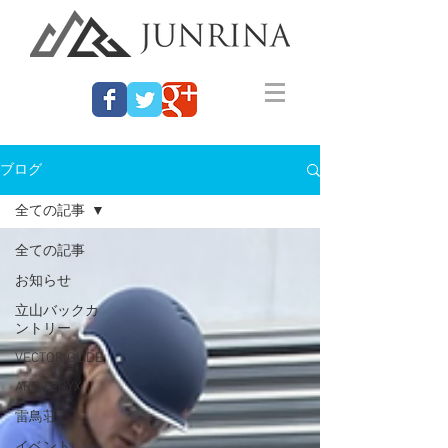
ブログ
全ての記事
全ての記事
お知らせ
立山バックカ
ントリー
VECTOR GLIDE
ARC'TERYX
雷鳥荘
イベント