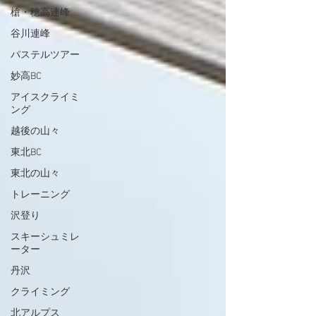
槍・穂高連峰
谷川連峰
パステルツアー
妙高BC
アイスクライミ
ング
越後の山々
東北BC
東北の山々
トレーニング
沢登り
スキーシュミレ
ーター
丹沢
クライミング
北アルプス