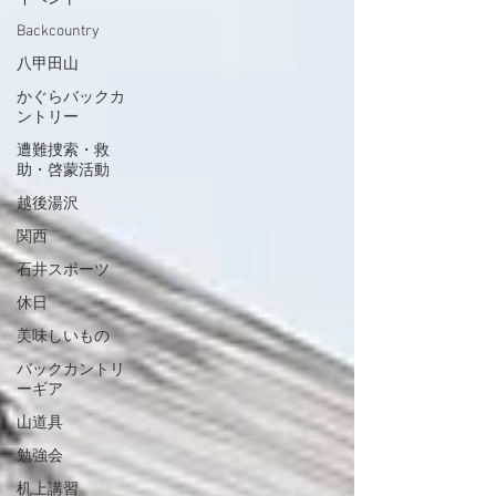
Backcountry
八甲田山
かぐらバックカ
ントリー
遭難捜索・救
助・啓蒙活動
越後湯沢
関西
石井スポーツ
休日
美味しいもの
バックカントリ
ーギア
山道具
勉強会
机上講習