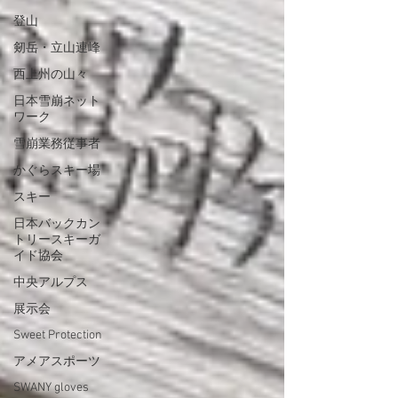
登山
剱岳・立山連峰
西上州の山々
日本雪崩ネット
ワーク
雪崩業務従事者
かぐらスキー場
スキー
日本バックカン
トリースキーガ
イド協会
中央アルプス
展示会
Sweet Protection
アメアスポーツ
SWANY gloves