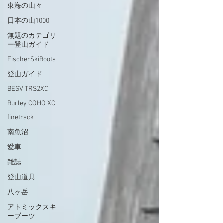
東海の山々
日本の山1000
無題のカテゴリ
ー登山ガイド
FischerSkiBoots
登山ガイド
BESV TRS2XC
Burley COHO XC
finetrack
南魚沼
愛車
雑誌
登山道具
八ヶ岳
アトミックスキ
ーブーツ