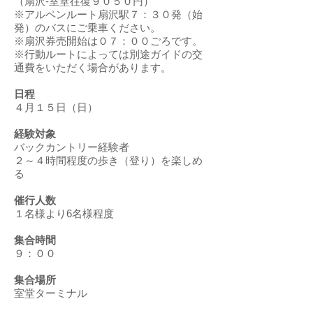
（扇沢-室堂往復９０５０円）
※アルペンルート扇沢駅７：３０発（始
発）のバスにご乗車ください。
※扇沢券売開始は０７：００ごろです。
※行動ルートによっては別途ガイドの交
通費をいただく場合があります。
​日程
４月１５日（日）
経験対象
バックカントリー経験者
２～４時間程度の歩き（登り）を楽しめ
る
催行人数
１名様より6名様程度
集合時間
９：００
集合場所
室堂ターミナル