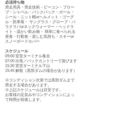
必須持ち物
滑走用具・滑走技術・ビーコン・プロー
ブ・シャベル・バックパック・ポール・
シール・ニット帽orヘルメット・ゴーグ
ル・防寒着・ サングラス・グローブ・バ
ラクラバorネックウォーマー・ヘッドラ
イト・温かい飲み物・ 簡単に食べられる
昼食・行動食・楽しむ気持ち・スキーor
スノーボードカバー
スケジュール
09:00 室堂ターミナル集合
07:00 出発／バックカントリーで遊びます
15:30 室堂ターミナル下山
15:45 解散（黒部ダムの場合があります）
※コンディション次第では黒部ダムまで
滑走する場合があります。
※上記スケジュールは目安です。
お客様の足並みやコンディションによっ
て時間が前後します。