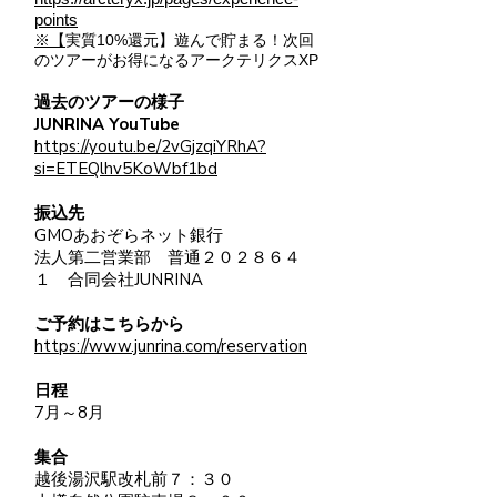
points
​※【
実質10%還元】遊んで貯まる！次回
のツアーがお得になるアークテリクスXP
過去のツアーの様子
​JUNRINA YouTube
​https://youtu.be/2vGjzqiYRhA?
si=ETEQlhv5KoWbf1bd
振込先
GMOあおぞらネット銀行
​法人第二営業部 普通２０２８６４
１ 合同会社JUNRINA
​ご予約はこちらから
https://www.junrina.com/reservation
​日程
7月～8月​
集合
越後湯沢駅改札前７：３０