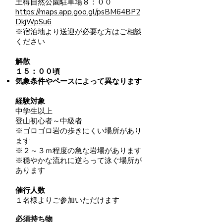
土樽自然公園駐車場８：００
https://maps.app.goo.gl/psBM64BP2
DkjWpSu6
※宿泊地より送迎が必要な方はご相談
ください
解散
１５：００頃
気象条件やペースによって異なります
経験対象
​中学生以上
登山初心者～中級者​
​※ゴロゴロ岩の歩きにくい場所があり
ます
※２～３ｍ程度の急な岩場があります
※穏やかな流れに逆らって泳ぐ場所が
あります
催行人数
１名様よりご参加いただけます
必須持ち物