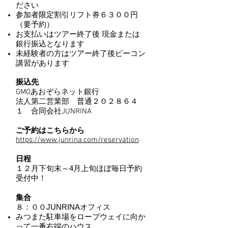
ださい
参加者限定割引リフト券６３００円
（要予約）
お支払いはツアー終了後 現金または
銀行振込となります
​未経験者の方はツアー終了後ビーコン
講習があります
振込先
GMOあおぞらネット銀行
​法人第二営業部 普通２０２８６４
１ 合同会社JUNRINA
​ご予約はこちらから
https://www.junrina.com/reservation
​日程
１２月下旬末～4月上旬ほぼ毎日予約
受付中！
集合
８：００JUNRINAオフィス
みつまた駐車場をロープウェイに向か
って一番右端のハウス​​