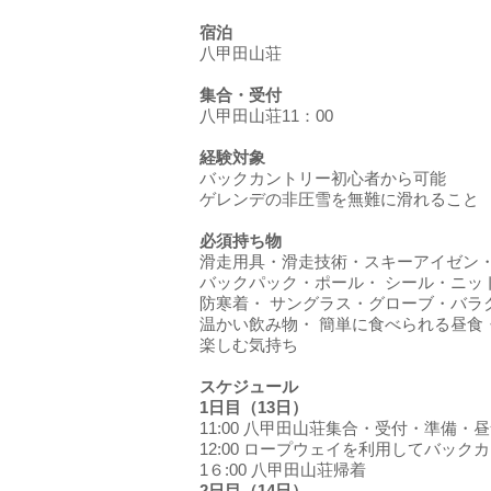
宿泊
八甲田山荘
集合・受付
八甲田山荘11：00
経験対象
バックカントリー初心者から可能
ゲレンデの非圧雪を無難に滑れること
必須持ち物
滑走用具・滑走技術・スキーアイゼン
バックパック・ポール・ シール・ニッ
防寒着・ サングラス・グローブ・バラ
温かい飲み物・ 簡単に食べられる昼食
楽しむ気持ち
スケジュール
1日目（13日）
11:00 八甲田山荘集合・受付・準備
12:00 ロープウェイを利用してバッ
1６:00 八甲田山荘帰着
2日目（14日）