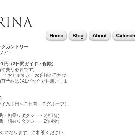
Home
Blog
About
Calenda
ックカントリー
ボツアー
００円（3日間ガイド・保険）
宿泊費が必要です。
保しておりますが、お客様の予約は
荘予約はJALパックでお願いしま
ぞ
テイ八甲田＞３日間 Ｂグループ）
行機・相乗りタクシー・2泊4食）
機・相乗りタクシー・2泊4食）
な料金になります。ご相談ください。