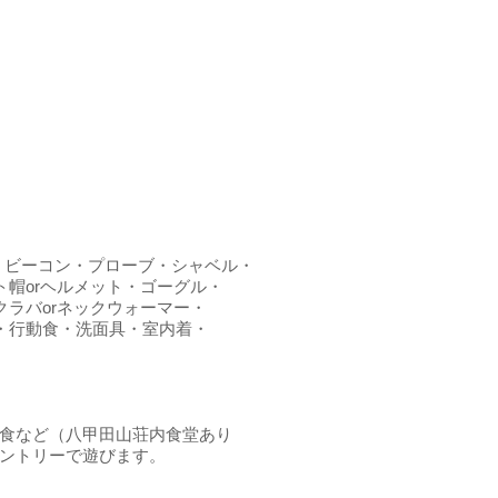
・ビーコン・プローブ・シャベル・
ト帽orヘルメット・ゴーグル・
クラバorネックウォーマー・
・行動食・洗面具・室内着・
・昼食など（八甲田山荘内食堂あり
クカントリーで遊びます。