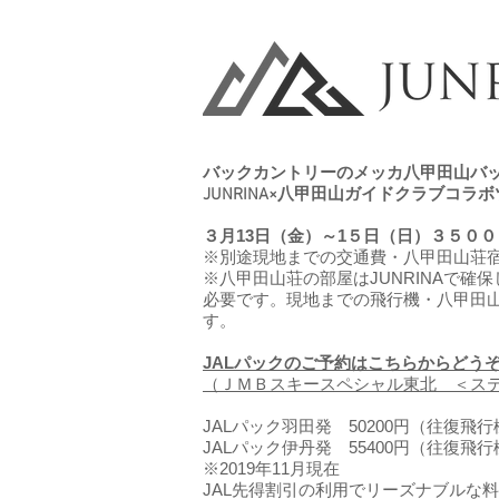
バックカントリーのメッカ八甲田山バ
JUNRINA×八甲田山ガイドクラブコラ
３月13日（金）～1５日（日）３５０
※別途現地までの交通費・八甲田山荘
※八甲田山荘の部屋はJUNRINAで確
必要です。
現地までの飛行機・八甲田山
す。
JALパックのご予約はこちらからどう
​（ＪＭＢスキースペシャル東北 ＜ス
JALパック羽田発 50200円（往復飛
JALパック伊丹発 55400円
（往復飛行
​※2019年11月現在
​JAL先得割引の利用でリーズナブル