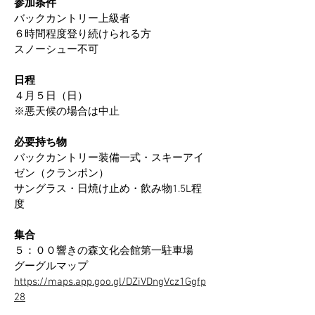
参加条件
バックカントリー上級者
６時間程度登り続けられる方
スノーシュー不可
日程
４月５日（日）
※悪天候の場合は中止
必要持ち物
バックカントリー装備一式・スキーアイ
ゼン（クランポン）
サングラス・日焼け止め・飲み物1.5L程
度
集合
５：００響きの森文化会館第一駐車場
​​グーグルマップ
https://maps.app.goo.gl/DZiVDngVcz1Ggfp
28