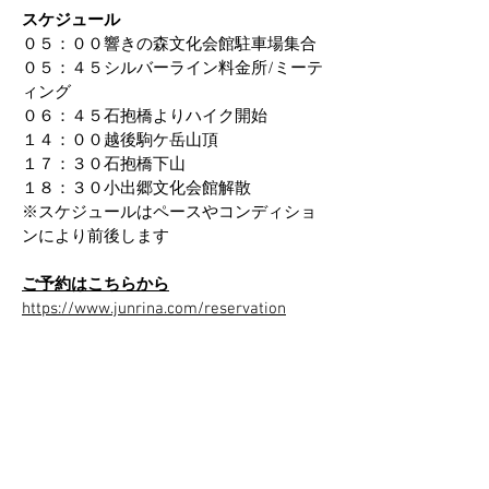
スケジュール
０５：００響きの森文化会館駐車場集合
０５：４５シルバーライン料金所/ミーテ
ィング
０６：４５石抱橋よりハイク開始
１４：００越後駒ケ岳山頂
１７：３０石抱橋下山
１８：３０小出郷文化会館解散
※スケジュールはペースやコンディショ
ンにより前後します
ご予約はこちらから
https://www.junrina.com/reservation