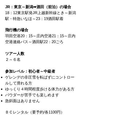
JR：東京～新潟➡酒田（前泊）の場合
18：12東京駅発JR上越新幹線とき～新潟
駅・特急いなほ～23：19酒田駅着
飛行機の場合
羽田空港20：15～庄内空港21：15～庄内
空港連絡バス～酒田駅22：20ごろ
ツアー人数
２～６名
参加レベル：初心者～中級者
ゲレンデの非圧雪を転ばずにコントロー
ルして滑れる方
ゆっくり４時間程度歩ける体力がある方
パウダーが苦手でも楽しめます
急斜面はありません
ＢＣレンタル（要予約/各1100円）