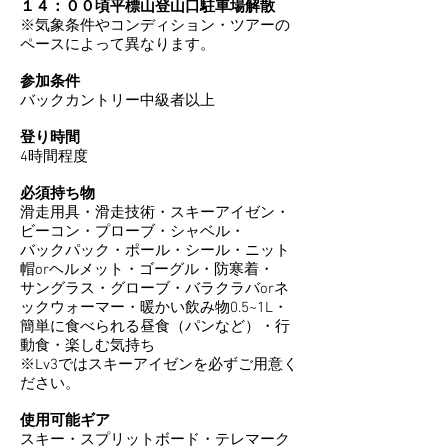
１４：００頃平標山登山口駐車場解散
※気象条件やコンディション・ツアーの
ペースによって異なります。
参加条件
バックカントリー中級者以上
登り時間
4時間程度
必須持ち物
滑走用具・滑走技術・スキーアイゼン・
ビーコン・プローブ・シャベル・
バックパック・ポール・シール・ニット
帽orヘルメット・ゴーグル・防寒着・
サングラス・グローブ・バラクラバorネ
ックウォーマー・暖かい飲み物0.5~1L・
簡単に食べられる昼食（パンなど）・行
動食・楽しむ気持ち
※Lv3ではスキーアイゼンを必ずご用意く
ださい。
使用可能ギア
スキー・スプリットボード・テレマーク