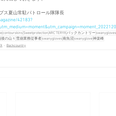
プス夏山常駐パトロール隊隊長　
magazine/42183?
&utm_medium=moment&utm_campaign=moment_202212
de
contourskins
Sweetprotection
ARC’TERYX
バックカントリー
swanygloves
越後の山々
雪崩業務従事者
swanygloves
南魚沼
swanyglove
神楽峰
YX
Backcountry