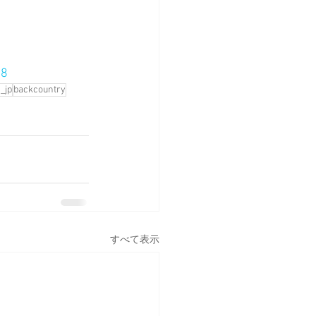
08
_jp
backcountry
すべて表示