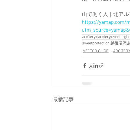
山で働く人｜北アル
https://yamap.com/
utm_source=yamap
arc'teryx
arcteryx
vectorgli
sweetprotection
越後湯沢
VECTOR GLIDE
ARC'TER
最新記事