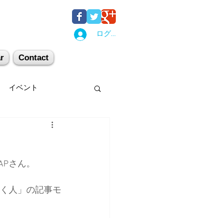
ログイン
r
Contact
イベント
後湯沢
関西
APさん。
机上講習
登山
働く人」の記事モ
キー場
スキー