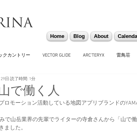
Home
Blog
About
Calenda
ックカントリー
VECTOR GLIDE
ARC'TERYX
雷鳥荘
月29日
読了時間: 1分
かぐらバックカントリー
遭難捜索・救助・啓蒙活動
越
〜山で働く人
プロモーション活動している地図アプリブランドのYAM
味しいもの
バックカントリーギア
山道具
勉強会
の絡みで山岳業界の先輩でライターの寺倉さんから「山で
きました。
々
日本雪崩ネットワーク
雪崩業務従事者
かぐらス