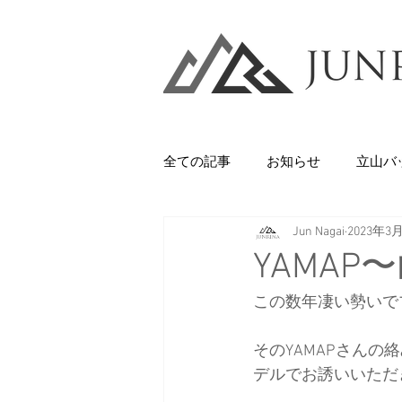
全ての記事
お知らせ
立山バ
Jun Nagai
2023年3
Backcountry
八甲田山
YAMAP
この数年凄い勢いで
石井スポーツ
休日
美
そのYAMAPさん
デルでお誘いいただ
剱岳・立山連峰
西上州の山