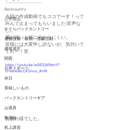
---------------------
Backcountry
今回の作成動画でもココでーす！って
八甲田山
叫んで止まってもらいました(音声な
かぐらバックカントリー
し)。
霧が深いと特に分かりにくい。
遭難捜索・救助・啓蒙活動
皆様には大変申し訳ないが、気付いて
越後湯沢
くれー！笑
関西
https://youtu.be/w0iEEjN9dmY?
石井スポーツ
si=6ewakcCkSmuv_AnW
休日
美味しいもの
バックカントリーギア
山道具
勉強会
お疲れ様でした。
机上講習