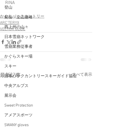
RINA
登山
かぐらバックカントリー
剱岳・立山連峰
ARC'TERYX
西上州の山々
VECTOR GLIDE
日本雪崩ネットワーク
雪崩業務従事者
かぐらスキー場
スキー
すべて表示
最新記事
日本バックカントリースキーガイド協会
中央アルプス
展示会
Sweet Protection
アメアスポーツ
SWANY gloves