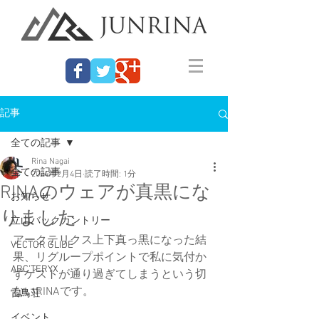
記事
全ての記事
Rina Nagai
全ての記事
2024年2月4日
読了時間: 1分
RINAのウェアが真黒にな
お知らせ
りました
立山バックカントリー
アークテリクス上下真っ黒になった結
VECTOR GLIDE
果、リグループポイントで私に気付か
ARC'TERYX
ずゲストが通り過ぎてしまうという切
ないRINAです。
雷鳥荘
イベント