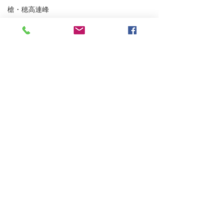
槍・穂高連峰
谷川連峰
パステルツアー
妙高BC
アイスクライミング
越後の山々
東北BC
東北の山々
浅間山登山ガイ
トレーニング
雨が降らなかった四阿山
沢登り
スキーシュミレーター
丹沢
クライミング