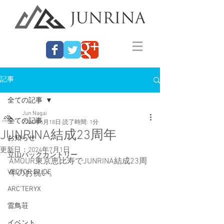
記事
全ての記事
Jun Nagai
全ての記事
2024年6月18日
読了時間: 1分
JUNRINA結成23周年
お知らせ
更新日：
2024年7月1日
立山バックカントリー
AMOUR東京恵比寿でJUNRINA結成23周
VECTOR GLIDE
年のお祝い。
ARC'TERYX
雷鳥荘
イベント