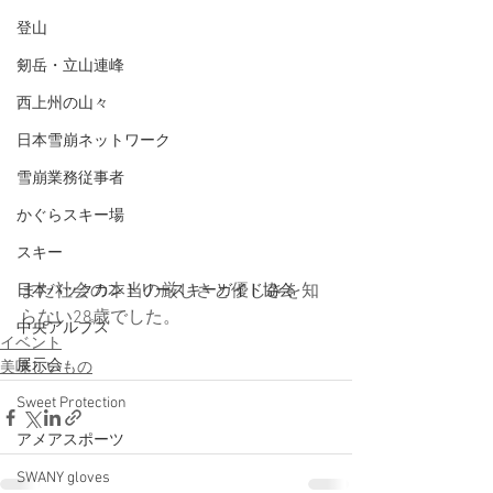
登山
剱岳・立山連峰
西上州の山々
日本雪崩ネットワーク
雪崩業務従事者
かぐらスキー場
スキー
まだ社会の本当の厳しさと優しさを知
日本バックカントリースキーガイド協会
らない28歳でした。
中央アルプス
イベント
展示会
美味しいもの
Sweet Protection
アメアスポーツ
SWANY gloves