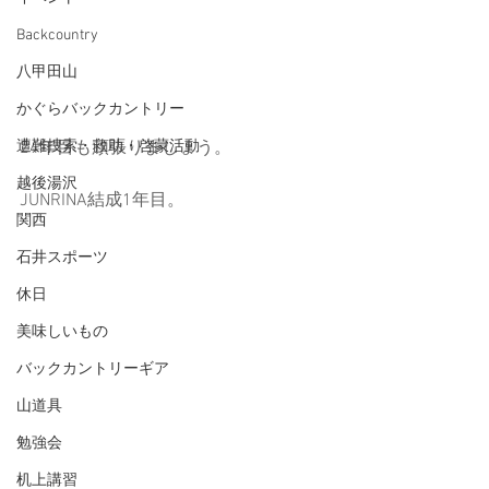
Backcountry
八甲田山
かぐらバックカントリー
遭難捜索・救助・啓蒙活動
24年目も頑張りましょう。
越後湯沢
JUNRINA結成1年目。
関西
石井スポーツ
休日
美味しいもの
バックカントリーギア
山道具
勉強会
机上講習