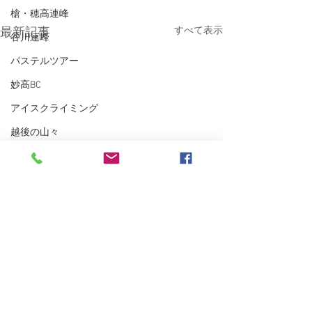
槍・穂高連峰
すべて表示
最新記事
谷川連峰
パステルツアー
妙高BC
アイスクライミング
越後の山々
東北BC
東北の山々
トレーニング
沢登り
スキーシュミレーター
丹沢
クライミング