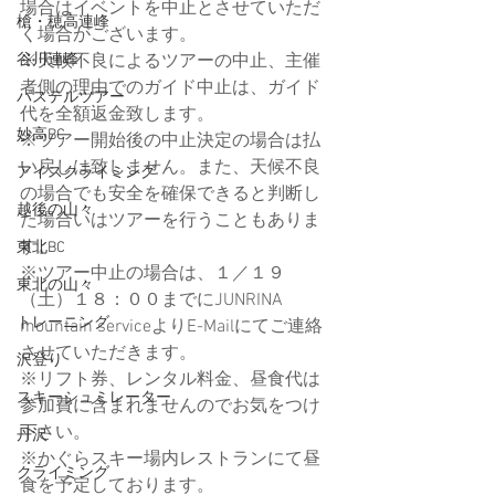
場合はイベントを中止とさせていただ
槍・穂高連峰
く場合がございます。
※天候不良によるツアーの中止、主催
谷川連峰
者側の理由でのガイド中止は、ガイド
パステルツアー
代を全額返金致します。
妙高BC
※ツアー開始後の中止決定の場合は払
い戻しは致しません。また、天候不良
アイスクライミング
の場合でも安全を確保できると判断し
越後の山々
た場合いはツアーを行うこともありま
す。
東北BC
※ツアー中止の場合は、１／１９
東北の山々
（土）１８：００までにJUNRINA 
トレーニング
mountain serviceよりE-Mailにてご連絡
させていただきます。
沢登り
※リフト券、レンタル料金、昼食代は
スキーシュミレーター
参加費に含まれませんのでお気をつけ
下さい。
丹沢
※かぐらスキー場内レストランにて昼
クライミング
食を予定しております。