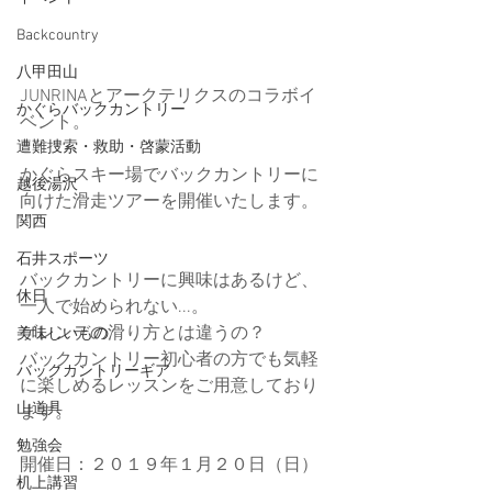
Backcountry
八甲田山
JUNRINAとアークテリクスのコラボイ
かぐらバックカントリー
ベント。
遭難捜索・救助・啓蒙活動
かぐらスキー場でバックカントリーに
越後湯沢
向けた滑走ツアーを開催いたします。 
関西
石井スポーツ
バックカントリーに興味はあるけど、
休日
一人で始められない...。
ゲレンデの滑り方とは違うの？
美味しいもの
​バックカントリー初心者の方でも気軽
バックカントリーギア
に楽しめるレッスンをご用意しており
山道具
ます。
勉強会
開催日：２０１９年１月２０日（日）
机上講習