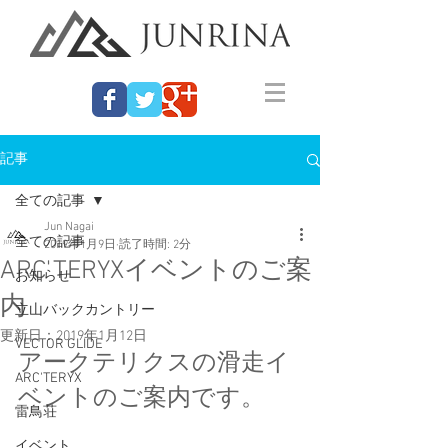
記事
全ての記事
Jun Nagai
全ての記事
2019年1月9日
読了時間: 2分
ARC'TERYXイベントのご案
お知らせ
内
立山バックカントリー
更新日：
2019年1月12日
VECTOR GLIDE
アークテリクスの滑走イ
ARC'TERYX
ベントのご案内です。
雷鳥荘
イベント