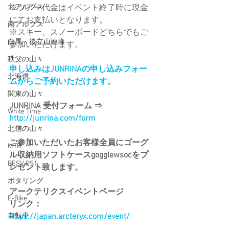
※ツアー代金はイベント終了時に現金
北アルプス
にてお支払いとなります。
南アルプス
※スキー、スノーボードどちらでもご
白馬・後立山連峰
参加いただけます。
秩父の山々
申し込みはJUNRINAの申し込みフォー
北海道
ムからご予約いただけます。
関東の山々
JUNRINA 受付フォーム ⇒　
White Time
http://junrina.com/form
北信の山々
ご参加いただいたお客様全員にゴーグ
MTB
ル収納用ソフトケースgogglewsocをプ
BESV PS1
レゼント致します。
ポタリング
アークテリクスイベントページ
E-Bike
​リンク：
https://japan.arcteryx.com/event/
自転車