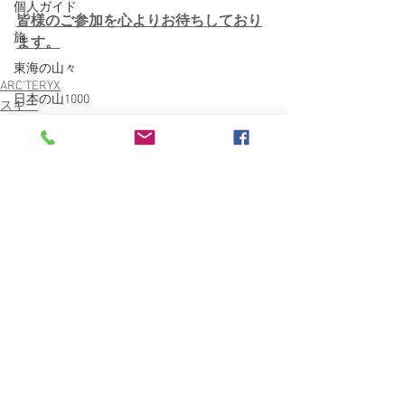
個人ガイド
​皆様のご参加を心よりお待ちしており
旅
ます。
東海の山々
ARC'TERYX
日本の山1000
スキー
かぐらスキー場
無題のカテゴリー登山ガイド
FischerSkiBoots
登山ガイド
BESV TRS2XC
Burley COHO XC
すべて表示
最新記事
finetrack
南魚沼
愛車
雑誌