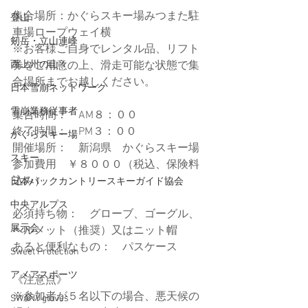
集合場所：かぐらスキー場みつまた駐
登山
車場ロープウェイ横
剱岳・立山連峰
​※お客様ご自身でレンタル品、リフト
券をご用意の上、滑走可能な状態で集
西上州の山々
合場所までお越しください。
日本雪崩ネットワーク
雪崩業務従事者
集合時間：　AM８：００
終了時間：　PM３：００
かぐらスキー場
開催場所：　新潟県　かぐらスキー場
スキー
参加費用　￥８０００（税込、保険料
込み）
日本バックカントリースキーガイド協会
中央アルプス
必須持ち物：　グローブ、ゴーグル、
展示会
ヘルメット（推奨）又はニット帽
あると便利なもの：　パスケース
Sweet Protection
アメアスポーツ
《注意点》
※参加者が５名以下の場合、悪天候の
SWANY gloves