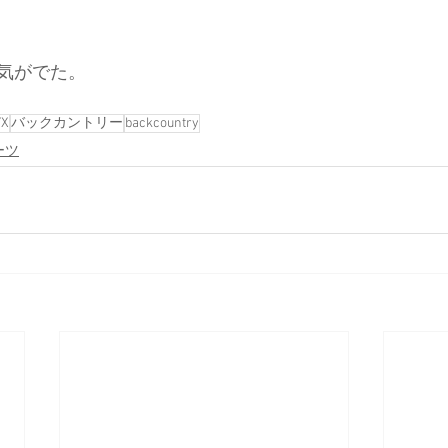
気がでた。
YX
バックカントリー
backcountry
ーツ