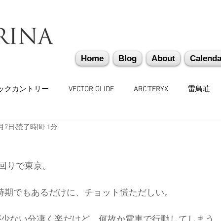
Home
Blog
About
Calenda
ックカントリー
VECTOR GLIDE
ARC'TERYX
雷鳥荘
2月7日
読了時間: 1分
かぐらバックカントリー
遭難捜索・救助・啓蒙活動
越
回りで東京。
味しいもの
バックカントリーギア
山道具
勉強会
会の時期でもあるだけに、チョット慌ただしい。
々
日本雪崩ネットワーク
雪崩業務従事者
かぐらス
歩きが少ない分凄く楽だけど、何故か電車で行動してしまう