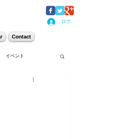
ログイン
r
Contact
イベント
後湯沢
関西
机上講習
登山
キー場
スキー
。