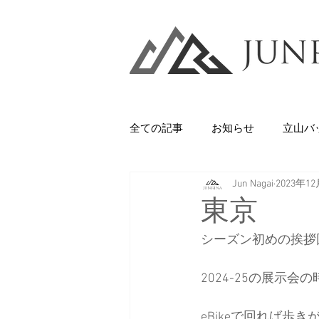
全ての記事
お知らせ
立山バ
Jun Nagai
2023年1
Backcountry
八甲田山
東京
シーズン初めの挨拶
石井スポーツ
休日
美
2024-25の展示
剱岳・立山連峰
西上州の山
eBikeで回れば