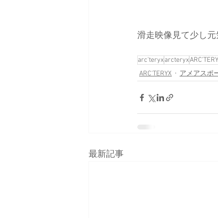
滑走映像見て少し元
arc'teryx
arcteryx
ARC’TER
ARC'TERYX
アメアスポ
最新記事