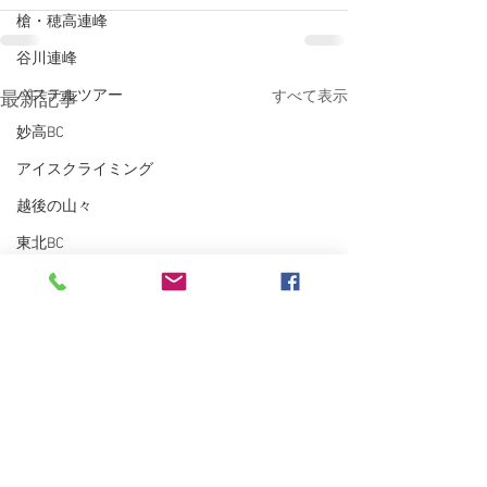
槍・穂高連峰
谷川連峰
パステルツアー
すべて表示
最新記事
妙高BC
アイスクライミング
越後の山々
東北BC
東北の山々
トレーニング
沢登り
スキーシュミレーター
丹沢
クライミング