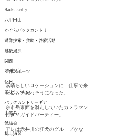
Backcountry
八甲田山
かぐらバックカントリー
遭難捜索・救助・啓蒙活動
越後湯沢
関西
余市岳。
石井スポーツ
休日
素晴らしいロケーションに、仕事で来
美味しいもの
たことを忘れそうになった。
バックカントリーギア
余市岳東面を滑走していたカメラマン
山道具
付き？ガイドパーティー。
勉強会
アレは赤井川の狂犬のグループかな
机上講習