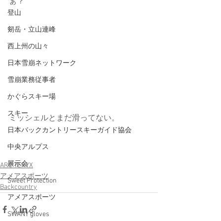
ぁ？
登山
剱岳・立山連峰
西上州の山々
日本雪崩ネットワーク
雪崩業務従事者
かぐらスキー場
スキー
ミッシェルとまだ滑ってない。
日本バックカントリースキーガイド協会
中央アルプス
展示会
ARC'TERYX
アメアスポーツ
Sweet Protection
Backcountry
アメアスポーツ
SWANY gloves