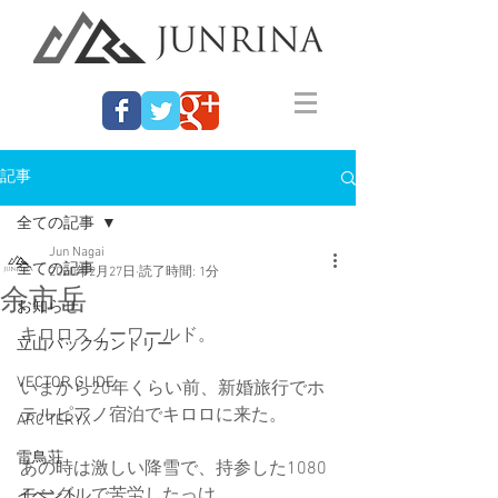
記事
全ての記事
Jun Nagai
全ての記事
2020年2月27日
読了時間: 1分
余市岳
お知らせ
キロロスノーワールド。
立山バックカントリー
VECTOR GLIDE
いまから20年くらい前、新婚旅行でホ
テルピアノ宿泊でキロロに来た。
ARC'TERYX
雷鳥荘
あの時は激しい降雪で、持参した1080
モーグルで苦労したっけ。
イベント