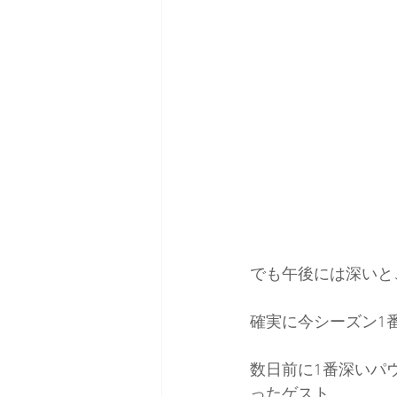
でも午後には深いと
確実に今シーズン1
数日前に1番深いパ
ったゲスト。