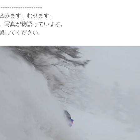
--------------------
込みます。むせます。
ド協会
中央アルプス
展示会
Sweet Protection
、写真が物語っています。
認してください。