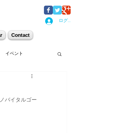
ログイン
r
Contact
イベント
後湯沢
関西
ノバイタルゴー
机上講習
登山
キー場
スキー