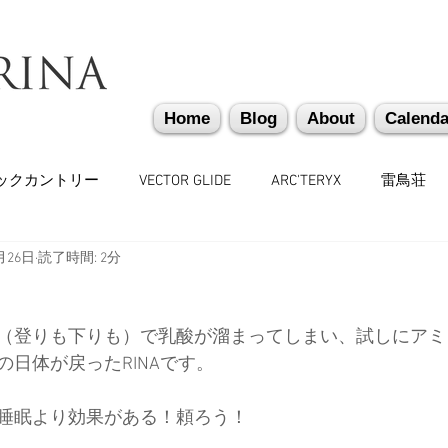
Home
Blog
About
Calenda
ックカントリー
VECTOR GLIDE
ARC'TERYX
雷鳥荘
月26日
読了時間: 2分
かぐらバックカントリー
遭難捜索・救助・啓蒙活動
越
（登りも下りも）で乳酸が溜まってしまい、試しにアミ
味しいもの
バックカントリーギア
山道具
勉強会
日体が戻ったRINAです。
睡眠より効果がある！頼ろう！
々
日本雪崩ネットワーク
雪崩業務従事者
かぐらス