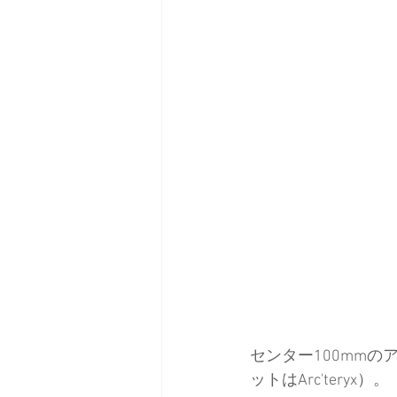
センター100mm
ットはArc'teryx）。