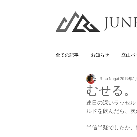
全ての記事
お知らせ
立山バ
Rina Nagai
2019年1
Backcountry
八甲田山
むせる。
連日の深いラッセル
石井スポーツ
休日
美
ルドを飲んだら、次の
半信半疑でしたが、
剱岳・立山連峰
西上州の山