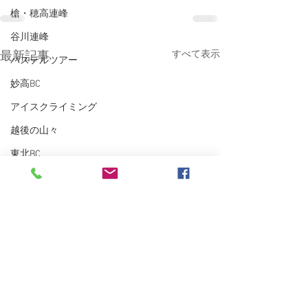
槍・穂高連峰
谷川連峰
すべて表示
最新記事
パステルツアー
妙高BC
アイスクライミング
越後の山々
東北BC
東北の山々
トレーニング
沢登り
スキーシュミレーター
丹沢
クライミング