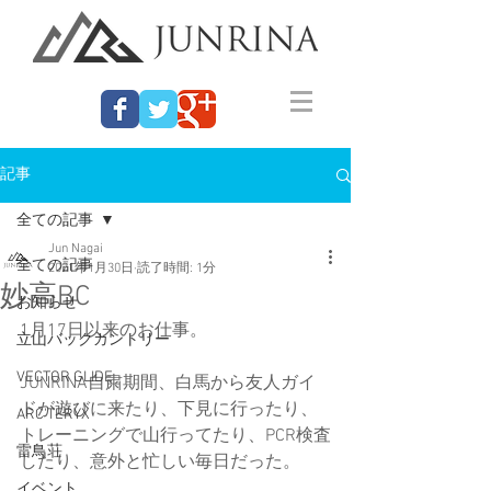
記事
全ての記事
Jun Nagai
全ての記事
2021年1月30日
読了時間: 1分
妙高BC
お知らせ
1月17日以来のお仕事。
立山バックカントリー
VECTOR GLIDE
JUNRINA自粛期間、白馬から友人ガイ
ドが遊びに来たり、下見に行ったり、
ARC'TERYX
トレーニングで山行ってたり、PCR検査
雷鳥荘
したり、意外と忙しい毎日だった。
イベント