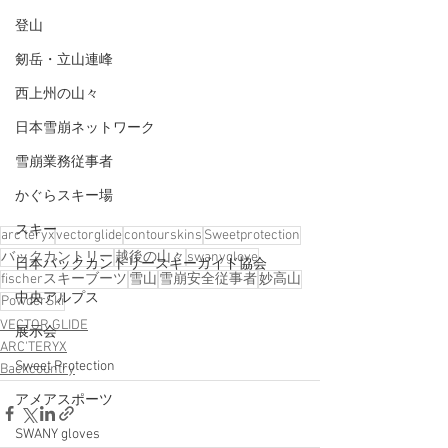
登山
剱岳・立山連峰
西上州の山々
日本雪崩ネットワーク
雪崩業務従事者
かぐらスキー場
スキー
arc'teryx
vectorglide
contourskins
Sweetprotection
バックカントリー
越後の山々
swanyglove
日本バックカントリースキーガイド協会
fischerスキーブーツ
雪山
雪崩安全従事者
妙高山
中央アルプス
PowderSki
VECTOR GLIDE
展示会
ARC'TERYX
Sweet Protection
Backcountry
アメアスポーツ
SWANY gloves