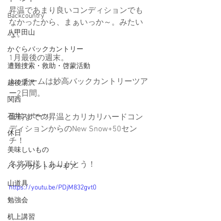
昇温であまり良いコンディションでも
Backcountry
なかったから、まぁいっか～。みたい
八甲田山
な。
かぐらバックカントリー
1月最後の週末。
遭難捜索・救助・啓蒙活動
Junチームは妙高バックカントリーツア
越後湯沢
ー2日間。
関西
石井スポーツ
直前までの昇温とカリカリハードコン
ディションからのNew Snow+50セン
休日
チ！
美味しいもの
冬将軍様！ありがとう！
バックカントリーギア
山道具
https://youtu.be/PDjM832gvt0
勉強会
机上講習