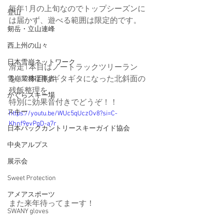
毎年1月の上旬なのでトップシーズンに
登山
は届かず、遊べる範囲は限定的です。
剱岳・立山連峰
西上州の山々
日本雪崩ネットワーク
滑走1本目はノートラックツリーラン
を、2本目はギタギタになった北斜面の
雪崩業務従事者
残飯整理を。
かぐらスキー場
特別に効果音付きでどうぞ！！
スキー
https://youtu.be/WUc5qUczOv8?si=C-
Khnf9evPgD-a7r
日本バックカントリースキーガイド協会
中央アルプス
展示会
Sweet Protection
アメアスポーツ
また来年待ってまーす！
SWANY gloves