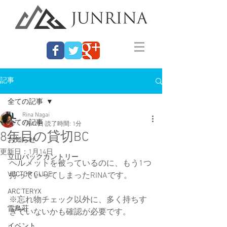
記事
全ての記事
Rina Nagai
全ての記事
1月10日
読了時間: 1分
8年目の貸切BC
お知らせ
更新日：
1月14日
立山バックカントリー
ヘルメットを被っているのに、もう1つ
VECTOR GLIDE
持っていってしまったRINAです。
ARC'TERYX
※忘れ物チェック以外に、多く持ちす
雷鳥荘
ぎていないかも確認が必要です。
イベント