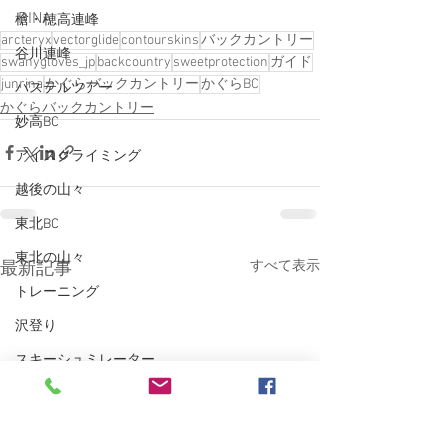
RINA
槍・穂高連峰
arcteryx
vectorglide
contourskins
バックカントリー
谷川連峰
swanygloves_jp
backcountry
sweetprotection
ガイド
junrina
かぐらバックカントリー
かぐらBC
パステルツアー
かぐらバックカントリー
妙高BC
アイスクライミング
越後の山々
東北BC
東北の山々
すべて表示
最新記事
トレーニング
沢登り
スキーシュミレーター
丹沢
クライミング