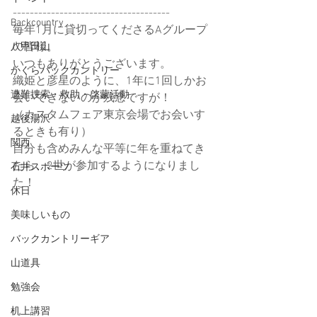
-------------------------------------
Backcountry
毎年1月に貸切ってくださるAグループ
の皆様。
八甲田山
いつもありがとうございます。
かぐらバックカントリー
織姫と彦星のように、1年に1回しかお
遭難捜索・救助・啓蒙活動
会いできないのが残念ですが！
（カスタムフェア東京会場でお会いす
越後湯沢
るときも有り）
関西
自分も含めみんな平等に年を重ねてき
たら、2世が参加するようになりまし
石井スポーツ
た！
休日
美味しいもの
バックカントリーギア
山道具
勉強会
机上講習