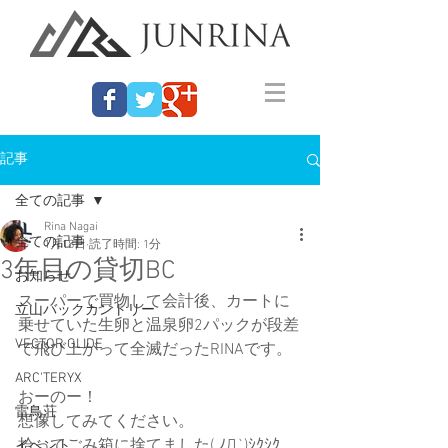
記事
全ての記事
Rina Nagai
全ての記事
1月18日
読了時間: 1分
3年目の貸切BC
お知らせ
スーパーで買物して会計後、カートに
立山バックカントリー
乗せていた生卵と温泉卵2パックが段差
VECTOR GLIDE
で飛び上がって全滅だったRINAです。
ARC'TERYX
おーのー！
雷鳥荘
想像してみてください。
拾ってごみ箱に捨てました( ﾉД`)ｼｸｼｸ…
イベント