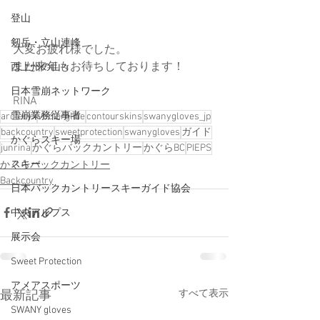
登山
剱岳・立山連峰
大変お疲れ様でした。
また来年もお待ちしております！
西上州の山々
日本雪崩ネットワーク
RINA
雪崩業務従事者
arcteryx
vectorglide
contourskins
swanygloves_jp
backcountry
sweetprotection
swanygloves
ガイド
かぐらスキー場
junrina
かぐらバックカントリー
かぐらBC
PIEPS
スキー
かぐらバックカントリー
Backcountry
日本バックカントリースキーガイド協会
中央アルプス
展示会
Sweet Protection
アメアスポーツ
すべて表示
最新記事
SWANY gloves