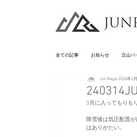
全ての記事
お知らせ
立山バ
Jun Nagai
2024年3
Backcountry
八甲田山
240314
3月に入ってもりも
石井スポーツ
休日
美
降雪後は気圧配置が
はありがたい。
剱岳・立山連峰
西上州の山