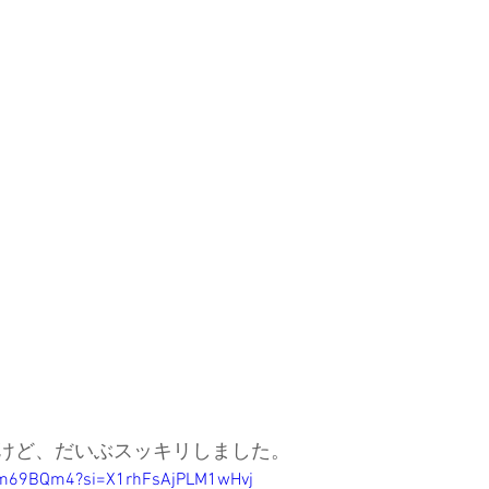
ド協会
中央アルプス
展示会
Sweet Protection
けど、だいぶスッキリしました。
zm69BQm4?si=X1rhFsAjPLM1wHvj