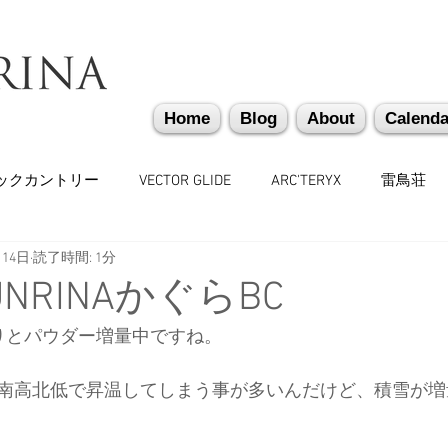
Home
Blog
About
Calenda
ックカントリー
VECTOR GLIDE
ARC'TERYX
雷鳥荘
月14日
読了時間: 1分
かぐらバックカントリー
遭難捜索・救助・啓蒙活動
越
JUNRINAかぐらBC
りとパウダー増量中ですね。
味しいもの
バックカントリーギア
山道具
勉強会
南高北低で昇温してしまう事が多いんだけど、積雪が増
々
日本雪崩ネットワーク
雪崩業務従事者
かぐらス