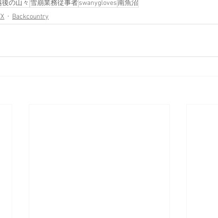
越後の山々
雪崩業務従事者
swanygloves
南魚沼
YX
Backcountry