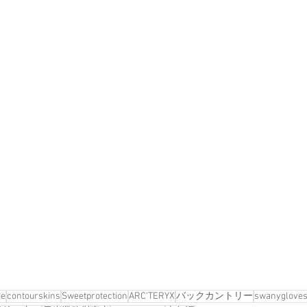
de
contourskins
Sweetprotection
ARC’TERYX
バックカントリー
swanygloves