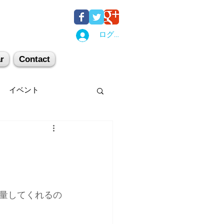
ログイン
r
Contact
イベント
後湯沢
関西
机上講習
登山
量してくれるの
キー場
スキー