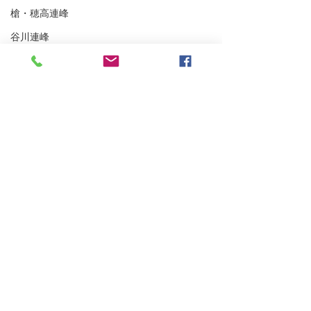
槍・穂高連峰
谷川連峰
パステルツアー
妙高BC
アイスクライミング
越後の山々
東北BC
東北の山々
トレーニング
浅間山登山ガイ
沢登り
雨が降らなかった四阿山
スキーシュミレーター
丹沢
クライミング