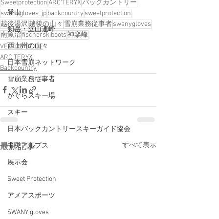
Sweetprotection
ARC’TERYX
バックカントリー
登山
swanygloves_jp
backcountry
sweetprotection
越後湯沢
越後の山々
雪崩業務従事者
swanygloves
剱岳・立山連峰
南魚沼
fischerskiboots
神楽峰
西上州の山々
VECTOR GLIDE
ARC'TERYX
日本雪崩ネットワーク
Backcountry
雪崩業務従事者
かぐらスキー場
スキー
日本バックカントリースキーガイド協会
すべて表示
最新記事
中央アルプス
展示会
Sweet Protection
アメアスポーツ
SWANY gloves