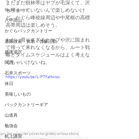
まだまだ樹林帯はヤブが毛深くて、沢
Backcountry
も埋まっていないんで楽しめないけ
ど、かぐら峰稜線周辺や中尾根の高標
八甲田山
高帯周辺は楽しめそう。
かぐらバックカントリー
ただ、滑りすぎるとヤブや沢に阻まれ
遭難捜索・救助・啓蒙活動
て帰って来れなくなるから、ルート戦
越後湯沢
略とタイムスケジュールはよく考えな
くちゃいけないね。
関西
石井スポーツ
https://youtu.be/L-P7YaHviso
休日
美味しいもの
バックカントリーギア
山道具
勉強会
arc'teryx
arcteryx
vectorglide
contourskins
机上講習