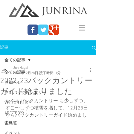
記事
全ての記事
Jun Nagai
全ての記事
2022年12月28日
読了時間: 1分
2022-23バックカントリー
お知らせ
ガイド始まりました
立山バックカントリー
かぐらバックカントリー も少しずつ、
VECTOR GLIDE
すこ〜しずつ積雪を増して、12月28日
ARC'TERYX
からバックカントリーガイド始めまし
た。
雷鳥荘
イベント