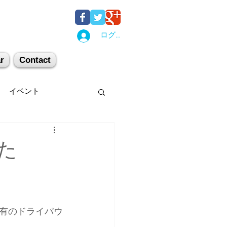
ログイン
r
Contact
イベント
後湯沢
関西
た
机上講習
登山
。
有のドライパウ
キー場
スキー