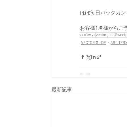
ほぼ毎日バックカン
お客様1名様からご
arc'teryx
vectorglide
Sweetp
VECTOR GLIDE
ARC'TER
最新記事