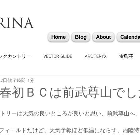
Home
Blog
About
Calenda
ックカントリー
VECTOR GLIDE
ARC'TERYX
雷鳥荘
月2日
読了時間: 1分
かぐらバックカントリー
遭難捜索・救助・啓蒙活動
越
年新春初ＢＣは前武尊山でし
味しいもの
バックカントリーギア
山道具
勉強会
カントリーは天気の良いところが良いと思い、前武尊山へ
フィールドだけど、天気予報ほど低温にならず、内陸特
々
日本雪崩ネットワーク
雪崩業務従事者
かぐらス
。