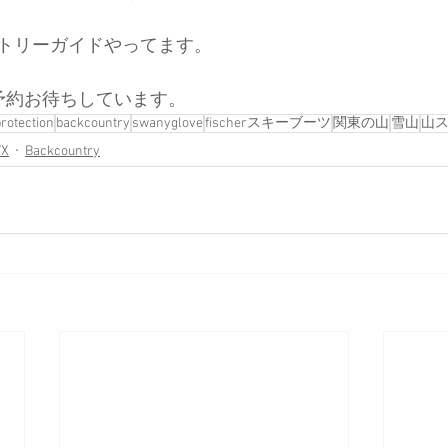
トリーガイドやってます。
予約お待ちしています。
rotection
backcountry
swanyglove
fischerスキーブーツ
関東の山
雪山
山
YX
Backcountry