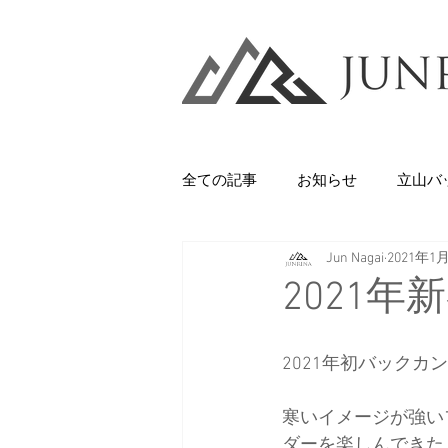
全ての記事
お知らせ
立山バ
Jun Nagai
2021年1
Backcountry
八甲田山
2021
石井スポーツ
休日
美
2021年初バック
寒いイメージが強い
剱岳・立山連峰
西上州の山
ダーを楽しんできた