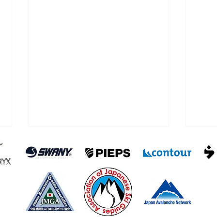
浅間
雨が降らなかった四阿山