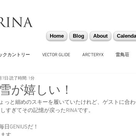
Home
Blog
About
Calenda
ックカントリー
VECTOR GLIDE
ARC'TERYX
雷鳥荘
月7日
読了時間: 1分
かぐらバックカントリー
遭難捜索・救助・啓蒙活動
越
新雪が嬉しい！
ょっと細めのスキーを履いていたけれど、ゲストに合わ
味しいもの
バックカントリーギア
山道具
勉強会
ら楽しすぎてその記憶が戻ったRINAです。
日GENIUSだ！
々
日本雪崩ネットワーク
雪崩業務従事者
かぐらス
ぎます。