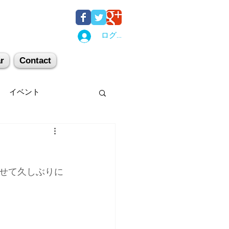
ログイン
r
Contact
イベント
後湯沢
関西
せて久しぶりに
机上講習
登山
キー場
スキー