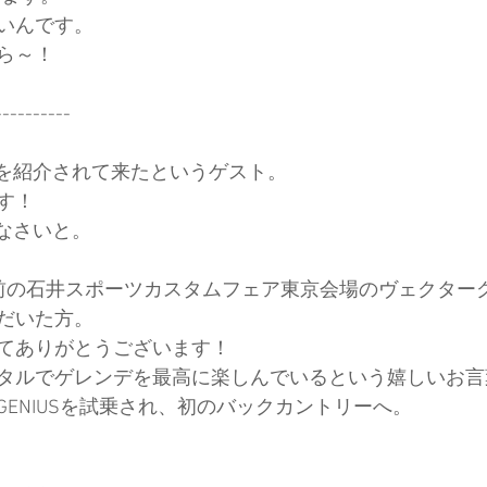
いんです。
ら～！
ド協会
中央アルプス
展示会
Sweet Protection
----------
NAを紹介されて来たというゲスト。
す！
きなさいと。
前の石井スポーツカスタムフェア東京会場のヴェクター
だいた方。
てありがとうございます！
タルでゲレンデを最高に楽しんでいるという嬉しいお言
ENIUSを試乗され、初のバックカントリーへ。