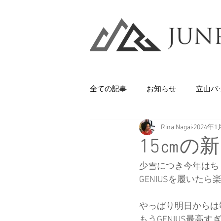
全ての記事
お知らせ
立山バ
Rina Nagai
2024年1
Backcountry
八甲田山
15㎝の
少雪につき今年はち
石井スポーツ
休日
美
GENIUSを履いた
やっぱり明日からは毎
剱岳・立山連峰
西上州の山
もうGENIUS最高す