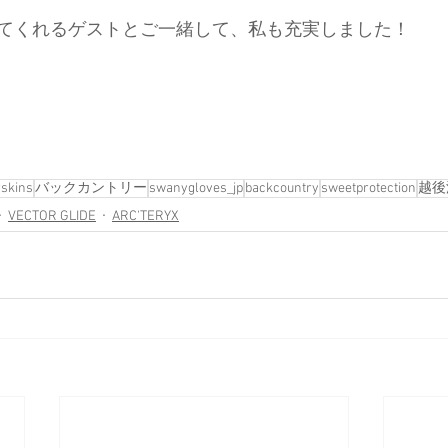
てくれるゲストとご一緒して、私も充実しました！
rskins
バックカントリー
swanygloves_jp
backcountry
sweetprotection
越後
VECTOR GLIDE
ARC'TERYX