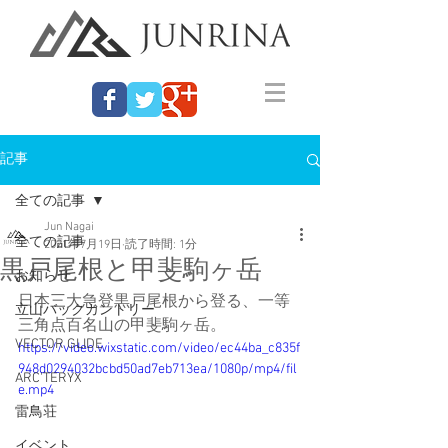
記事
全ての記事
Jun Nagai
全ての記事
2021年7月19日
読了時間: 1分
黒戸尾根と甲斐駒ヶ岳
お知らせ
日本三大急登黒戸尾根から登る、一等
立山バックカントリー
三角点百名山の甲斐駒ヶ岳。
VECTOR GLIDE
https://video.wixstatic.com/video/ec44ba_c835f
948d0294032bcbd50ad7eb713ea/1080p/mp4/fil
ARC'TERYX
e.mp4
雷鳥荘
イベント