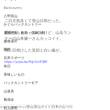
Backcountry
八甲田山
二日天気良くて登山日和だった。
かぐらバックカントリー
花谷さんもカッコイイけど、山岳ラン
遭難捜索・救助・啓蒙活動
ナーの山本健一さんカッコイイ。
越後湯沢
関西
特に日焼けした笑顔と白い歯が。
石井スポーツ
https://youtu.be/Rql-YchP3BY
休日
美味しいもの
バックカントリーギア
山道具
勉強会
arc'teryx
arcteryx
登山
登山ガイド
日本の山1000
机上講習