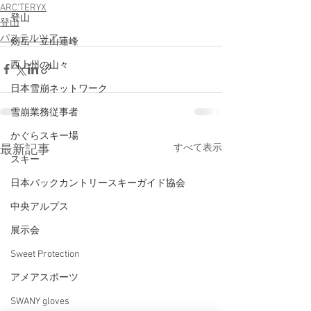
ARC'TERYX
登山
登山
パステルツアー
剱岳・立山連峰
西上州の山々
日本雪崩ネットワーク
雪崩業務従事者
かぐらスキー場
すべて表示
最新記事
スキー
日本バックカントリースキーガイド協会
中央アルプス
展示会
Sweet Protection
アメアスポーツ
SWANY gloves