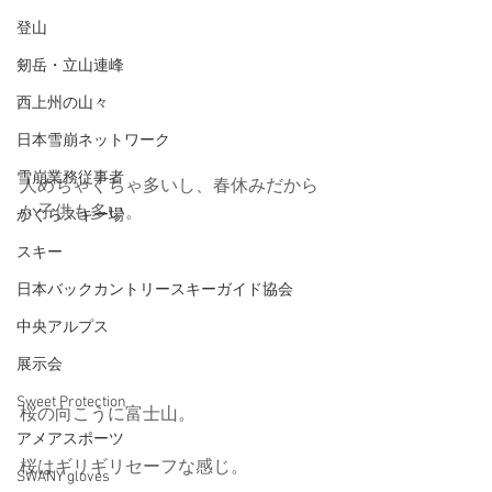
登山
剱岳・立山連峰
西上州の山々
日本雪崩ネットワーク
雪崩業務従事者
人めちゃくちゃ多いし、春休みだから
か子供も多い。
かぐらスキー場
スキー
日本バックカントリースキーガイド協会
中央アルプス
展示会
Sweet Protection
桜の向こうに富士山。
アメアスポーツ
桜はギリギリセーフな感じ。
SWANY gloves