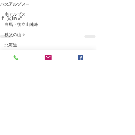
北アルプス
パステルツアー
南アルプス
白馬・後立山連峰
秩父の山々
北海道
すべて表示
最新記事
関東の山々
White Time
北信の山々
MTB
BESV PS1
ポタリング
E-Bike
自転車