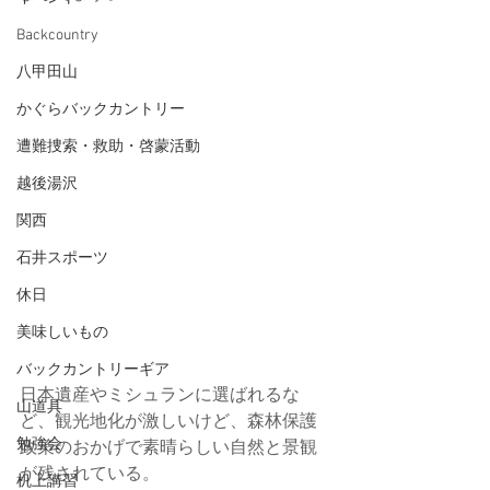
Backcountry
八甲田山
かぐらバックカントリー
遭難捜索・救助・啓蒙活動
越後湯沢
関西
石井スポーツ
休日
美味しいもの
バックカントリーギア
日本遺産やミシュランに選ばれるな
山道具
ど、観光地化が激しいけど、森林保護
勉強会
政策のおかげで素晴らしい自然と景観
が残されている。
机上講習