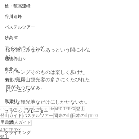
槍・穂高連峰
谷川連峰
パステルツアー
妙高BC
アイスクライミング
桜を楽しみながらあっという間に小仏
城山。
越後の山々
東北BC
ハイキングそのものは楽しく歩けた
が、高尾山観光客の多さにくたびれた
東北の山々
感があったなぁ。
トレーニング
沢登り
人気な観光地なだけにしかたないか。
arc'teryx
arcteryx
vectorglide
ARC’TERYX
登山
スキーシュミレーター
登山ガイド
パステルツアー
関東の山
日本の山1000
丹沢
里山
個人ガイド
ARC'TERYX
クライミング
登山