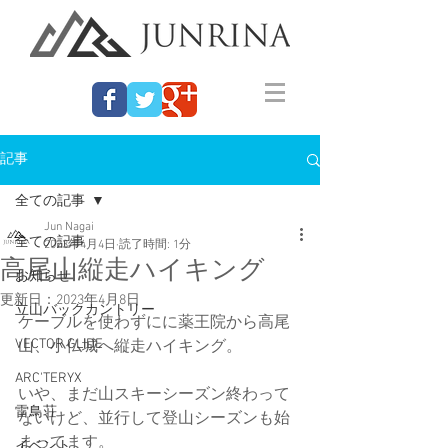
記事
全ての記事
Jun Nagai
全ての記事
2023年4月4日
読了時間: 1分
高尾山縦走ハイキング
お知らせ
更新日：
2023年4月8日
立山バックカントリー
ケーブルを使わずにに薬王院から高尾
VECTOR GLIDE
山、小仏城へ縦走ハイキング。
ARC'TERYX
いや、まだ山スキーシーズン終わって
雷鳥荘
ないけど、並行して登山シーズンも始
まってます。
イベント