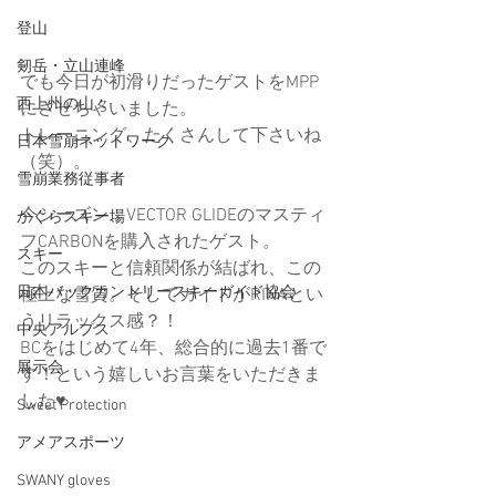
登山
剱岳・立山連峰
でも今日が初滑りだったゲストをMPP
西上州の山々
にさせちゃいました。
トレーニング、たくさんして下さいね
日本雪崩ネットワーク
（笑）。
雪崩業務従事者
今シーズン、VECTOR GLIDEのマスティ
かぐらスキー場
フCARBONを購入されたゲスト。
スキー
このスキーと信頼関係が結ばれ、この
日本バックカントリースキーガイド協会
極上な雪質。そしてガイドがRINAとい
うリラックス感？！
中央アルプス
BCをはじめて4年、総合的に過去1番で
展示会
す！という嬉しいお言葉をいただきま
した♥
Sweet Protection
アメアスポーツ
SWANY gloves