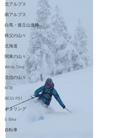
北アルプス
南アルプス
白馬・後立山連峰
秩父の山々
北海道
関東の山々
White Time
北信の山々
MTB
BESV PS1
ポタリング
E-Bike
自転車