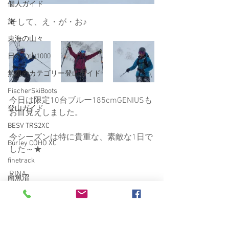
個人ガイド
旅
そして、え・が・お♪
東海の山々
日本の山1000
無題のカテゴリー登山ガイド
FischerSkiBoots
今日は限定10台ブルー185cmGENIUSも
登山ガイド
お目見えしました。
BESV TRS2XC
今シーズンは特に貴重な、素敵な1日で
Burley COHO XC
した～★
finetrack
RINA
南魚沼
愛車
VECTOR GLIDE
雑誌
ARC'TERYX