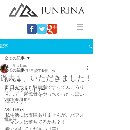
記事
全ての記事
Rina Nagai
全ての記事
2020年2月8日
読了時間: 1分
過去１、いただきました！
お知らせ
昨日みつまた駐車場ですってんころり
立山バックカントリー
んして、尾骶骨をやっちゃったっぽい
VECTOR GLIDE
RINAです。
ARC'TERYX
私生活には支障ありませんが、パフォ
雷鳥荘
ーマンスは落ちてるかも？！
優しくしてください（笑）。
イベント