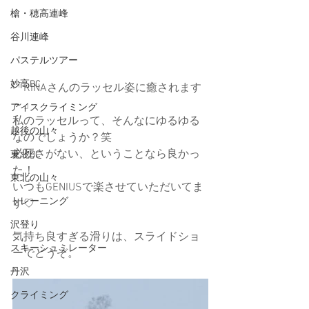
槍・穂高連峰
谷川連峰
パステルツアー
妙高BC
「RINAさんのラッセル姿に癒されます
～」
アイスクライミング
私のラッセルって、そんなにゆるゆる
越後の山々
なのでしょうか？笑
必死さがない、ということなら良かっ
東北BC
た！
東北の山々
いつもGENIUSで楽させていただいてま
トレーニング
す♡
沢登り
気持ち良すぎる滑りは、スライドショ
スキーシュミレーター
ーでどうぞ。
丹沢
クライミング