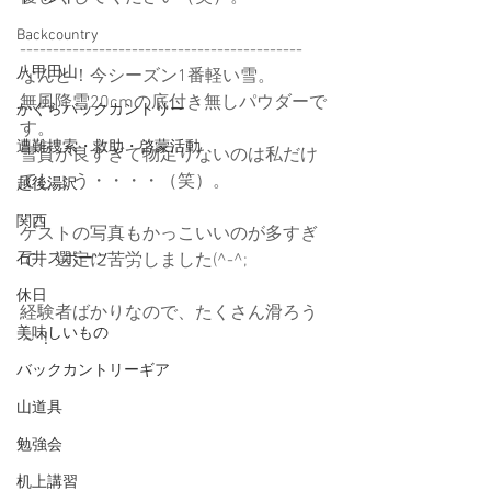
Backcountry
-------------------------------------------
八甲田山
なんと！今シーズン1番軽い雪。
無風降雪20cmの底付き無しパウダーで
かぐらバックカントリー
す。
遭難捜索・救助・啓蒙活動
雪質が良すぎて物足りないのは私だけ
でしょう・・・・（笑）。
越後湯沢
関西
ゲストの写真もかっこいいのが多すぎ
石井スポーツ
て、選定に苦労しました(^-^;
休日
経験者ばかりなので、たくさん滑ろう
美味しいもの
～！
バックカントリーギア
山道具
勉強会
机上講習