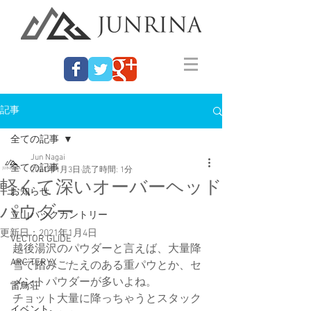
記事
全ての記事
Jun Nagai
全ての記事
2021年1月3日
読了時間: 1分
軽くて深いオーバーヘッド
お知らせ
パウダー
立山バックカントリー
更新日：
2021年1月4日
VECTOR GLIDE
越後湯沢のパウダーと言えば、大量降
ARC'TERYX
雪で踏みごたえのある重パウとか、セ
メントパウダーが多いよね。
雷鳥荘
チョット大量に降っちゃうとスタック
イベント