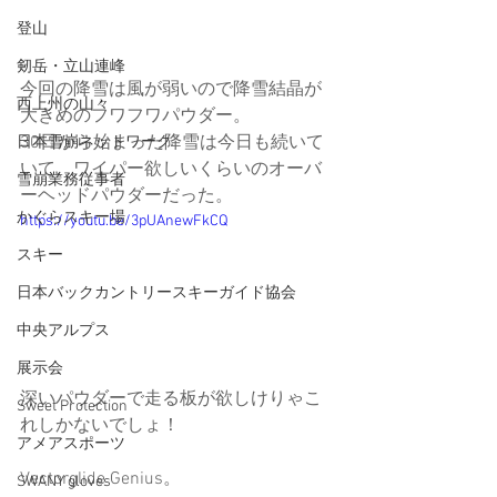
登山
剱岳・立山連峰
今回の降雪は風が弱いので降雪結晶が
西上州の山々
大きめのフワフワパウダー。
30日から始まった降雪は今日も続いて
日本雪崩ネットワーク
いて、ワイパー欲しいくらいのオーバ
雪崩業務従事者
ーヘッドパウダーだった。
かぐらスキー場
https://youtu.be/3pUAnewFkCQ
スキー
日本バックカントリースキーガイド協会
中央アルプス
展示会
深いパウダーで走る板が欲しけりゃこ
Sweet Protection
れしかないでしょ！
アメアスポーツ
Vectorglide Genius。
SWANY gloves