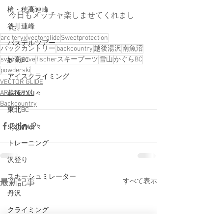
槍・穂高連峰
今日もメッチャ楽しませてくれまし
谷川連峰
た。
arc'teryx
vectorglide
Sweetprotection
パステルツアー
バックカントリー
backcountry
越後湯沢
南魚沼
swanyglove
fischerスキーブーツ
雪山
かぐらBC
妙高BC
powderski
アイスクライミング
VECTOR GLIDE
ARC'TERYX
越後の山々
Backcountry
東北BC
東北の山々
トレーニング
沢登り
スキーシュミレーター
すべて表示
最新記事
丹沢
クライミング