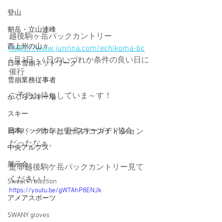
登山
剱岳・立山連峰
越後駒ヶ岳バックカントリー 
西上州の山々
https://www.junrina.com/echikoma-bc
4月3日・4日のいづれか条件の良い日に
日本雪崩ネットワーク
催行
雪崩業務従事者
ご予約お待ちしていま～す！
かぐらスキー場
スキー
昨年、一昨年は最高のコンディション
日本バックカントリースキーガイド協会
だったなぁ。
中央アルプス
展示会
是非越後駒ケ岳バックカントリー見て
ください！
Sweet Protection
https://youtu.be/gW7AhP8ENJk
アメアスポーツ
SWANY gloves