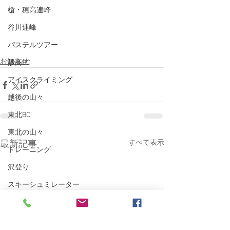
槍・穂高連峰
谷川連峰
パステルツアー
お知らせ
妙高BC
アイスクライミング
越後の山々
東北BC
東北の山々
すべて表示
最新記事
トレーニング
沢登り
スキーシュミレーター
丹沢
クライミング