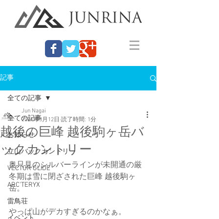
記事
全ての記事
Jun Nagai
全ての記事
2021年3月12日
読了時間: 1分
越後の巨峰 越後駒ヶ岳バ
お知らせ
ックカントリー
立山バックカントリー
奥只見のシルバーラインが未開通の厳
VECTOR GLIDE
冬期は雪に閉ざされた巨峰 越後駒ヶ
ARC'TERYX
岳。
雷鳥荘
やっぱ山がデカすぎるのかなぁ。
イベント