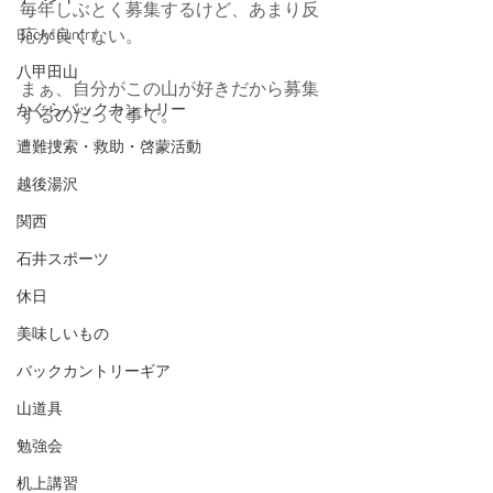
毎年しぶとく募集するけど、あまり反
Backcountry
応が良くない。
八甲田山
まぁ、自分がこの山が好きだから募集
かぐらバックカントリー
するのだって事で。
遭難捜索・救助・啓蒙活動
越後湯沢
関西
石井スポーツ
休日
美味しいもの
バックカントリーギア
山道具
勉強会
机上講習